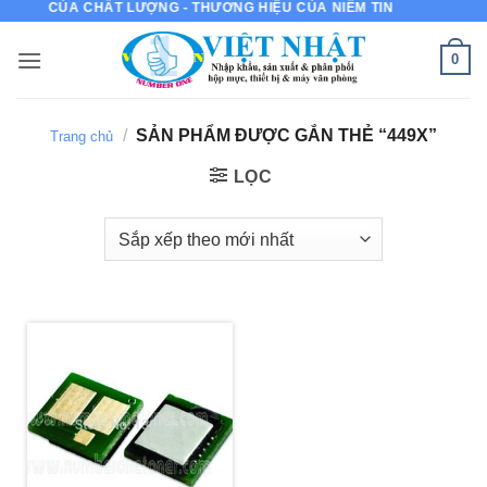
ỰC IN CỦA CHẤT LƯỢNG - THƯƠNG HIỆU CỦA NIỀM TIN
Bỏ
qua
0
nội
dung
/
SẢN PHẨM ĐƯỢC GẮN THẺ “449X”
Trang chủ
LỌC