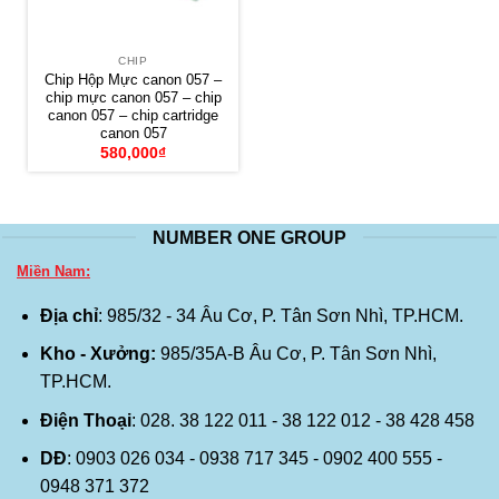
CHIP
Chip Hộp Mực canon 057 –
chip mực canon 057 – chip
canon 057 – chip cartridge
canon 057
580,000
₫
NUMBER ONE GROUP
Miền Nam:
Địa chỉ
: 985/32 - 34 Âu Cơ, P. Tân Sơn Nhì, TP.HCM.
Kho - Xưởng:
985/35A-B Âu Cơ, P. Tân Sơn Nhì,
TP.HCM.
Điện Thoại
: 028. 38 122 011 - 38 122 012 - 38 428 458
DĐ
: 0903 026 034 - 0938 717 345 - 0902 400 555 -
0948 371 372