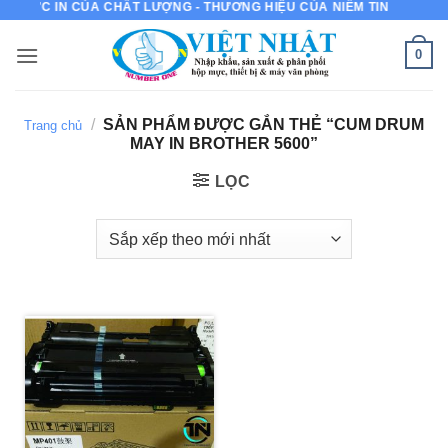
MỰC IN CỦA CHẤT LƯỢNG - THƯƠNG HIỆU CỦA NIỀM TIN
Bỏ
qua
0
nội
dung
/
SẢN PHẨM ĐƯỢC GẮN THẺ “CUM DRUM
Trang chủ
MAY IN BROTHER 5600”
LỌC