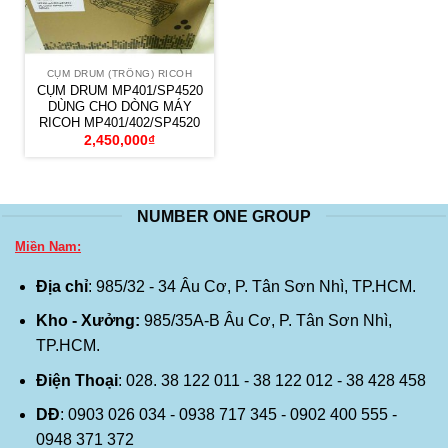
CỤM DRUM (TRỐNG) RICOH
CỤM DRUM MP401/SP4520
DÙNG CHO DÒNG MÁY
RICOH MP401/402/SP4520
2,450,000
₫
NUMBER ONE GROUP
Miền Nam:
Địa chỉ
: 985/32 - 34 Âu Cơ, P. Tân Sơn Nhì, TP.HCM.
Kho - Xưởng:
985/35A-B Âu Cơ, P. Tân Sơn Nhì,
TP.HCM.
Điện Thoại
: 028. 38 122 011 - 38 122 012 - 38 428 458
DĐ
: 0903 026 034 - 0938 717 345 - 0902 400 555 -
0948 371 372