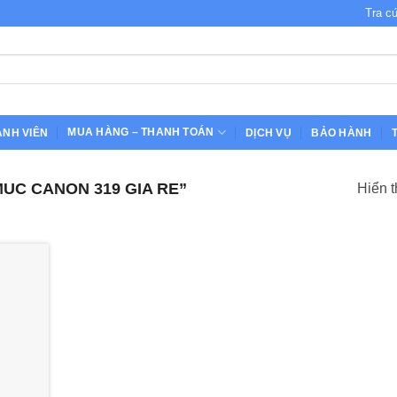
Tra c
MUA HÀNG – THANH TOÁN
ÀNH VIÊN
DỊCH VỤ
BẢO HÀNH
UC CANON 319 GIA RE”
Hiển t