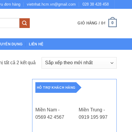
ứu đơn hàng
vietnhat.hcm.vn@gmail.com
028 38 428 458
0
GIỎ HÀNG /
0
₫
TUYỂN DỤNG
LIÊN HỆ
Đã
hị tất cả 2 kết quả
sắp
xếp
theo
HỖ TRỢ KHÁCH HÀNG
mới
nhất
Miền Nam -
Miền Trung -
0569 42 4567
0919 195 997