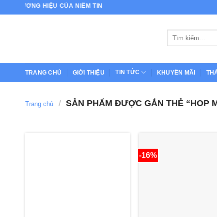
Bỏ
- THƯƠNG HIỆU CỦA NIỀM TIN
qua
nội
Tìm
dung
kiếm:
TIN TỨC
TRANG CHỦ
GIỚI THIỆU
KHUYẾN MÃI
TH
/
SẢN PHẨM ĐƯỢC GẮN THẺ “HOP M
Trang chủ
-16%