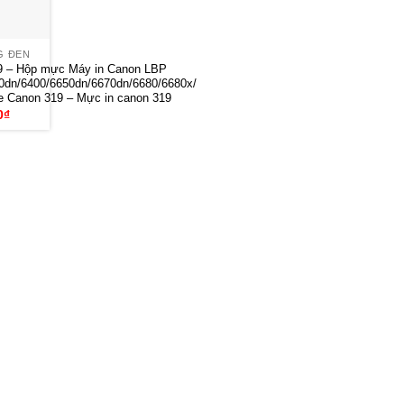
G ĐEN
 – Hộp mực Máy in Canon LBP
dn/6400/6650dn/6670dn/6680/6680x/
ge Canon 319 – Mực in canon 319
Giá
0
₫
hiện
tại
₫.
là:
630,000₫.