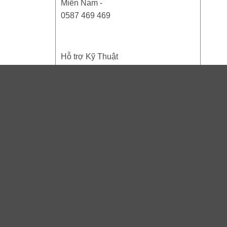
Miền Nam -
0587 469 469
Hỗ trợ Kỹ Thuật
- 0934 002 567
THỐNG KÊ TRUY CẬP
Visit Today : 290
Visit Yesterday : 604