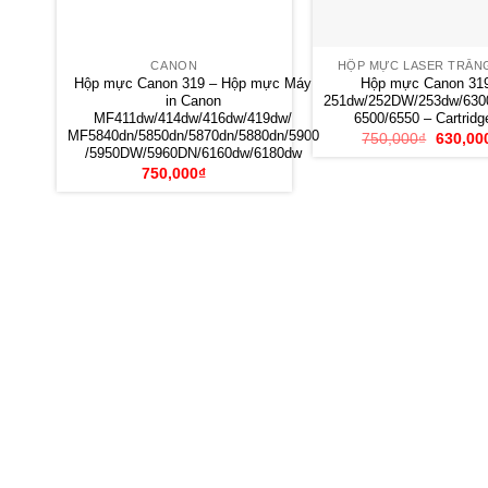
CANON
HỘP MỰC LASER TRẮN
Hộp mực Canon 319 – Hộp mực Máy
Hộp mực Canon 319
in Canon
251dw/252DW/253dw/6300
MF411dw/414dw/416dw/419dw/
6500/6550 – Cartrid
MF5840dn/5850dn/5870dn/5880dn/5900
Giá
750,000
₫
630,00
gốc
/5950DW/5960DN/6160dw/6180dw
là:
750,000
₫
750,000