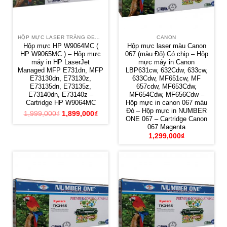
HỘP MỰC LASER TRẮNG ĐEN HP
CANON
Hộp mực HP W9064MC (
Hộp mực laser màu Canon
HP W9065MC ) – Hộp mực
067 (màu Đỏ) Có chip – Hộp
máy in HP LaserJet
mực máy in Canon
Managed MFP E731dn, MFP
LBP631cw, 632Cdw, 633cw,
E73130dn, E73130z,
633Cdw, MF651cw, MF
E73135dn, E73135z,
657cdw, MF653Cdw,
E73140dn, E73140z –
MF654Cdw, MF656Cdw –
Cartridge HP W9064MC
Hộp mực in canon 067 màu
Đỏ – Hộp mực in NUMBER
1,999,000
₫
1,899,000
₫
ONE 067 – Cartridge Canon
067 Magenta
1,299,000
₫