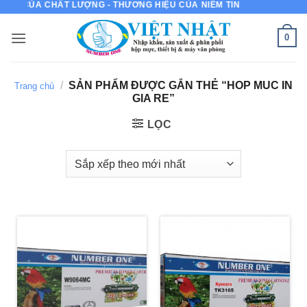
N CỦA CHẤT LƯỢNG - THƯƠNG HIỆU CỦA NIỀM TIN
Bỏ
qua
0
nội
dung
/
SẢN PHẨM ĐƯỢC GẮN THẺ “HOP MUC IN
Trang chủ
GIA RE”
LỌC