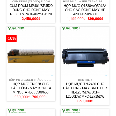
CỤM DRUM (TRỐNG) RICOH
HỘP MỰC LASER TRẮNG ĐEN HP
CỤM DRUM MP401/SP4520
HỘP MỰC Q1338A/Q5942A
DÙNG CHO DÒNG MÁY
CHO CÁC DÒNG MÁY HP
RICOH MP401/402/SP4520
4200/4250/4300
Giá
Giá
2,450,000
₫
1,199,000
₫
899,000
₫
gốc
hiện
là:
tại
1,199,000₫.
là:
899,000
-16%
HỘP MỰC LASER TRẮNG ĐEN MINOLTA
BROTHER
HỘP MỰC TN-628 CHO
HỘP MỰC TN-2480 CHO
CÁC DÒNG MÁY KONICA
CÁC DÒNG MÁY BROTHER
MINOLTA 450I/550I/650I
HL-L2375DW/DCP-
L2550DW/MFC-L2715DW
Giá
Giá
950,000
₫
799,000
₫
gốc
hiện
650,000
₫
là:
tại
950,000₫.
là:
799,000₫.