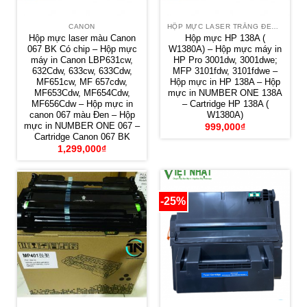
CANON
HỘP MỰC LASER TRẮNG ĐEN HP
Hộp mực laser màu Canon
Hộp mực HP 138A (
067 BK Có chip – Hộp mực
W1380A) – Hộp mực máy in
máy in Canon LBP631cw,
HP Pro 3001dw, 3001dwe;
632Cdw, 633cw, 633Cdw,
MFP 3101fdw, 3101fdwe –
MF651cw, MF 657cdw,
Hộp mực in HP 138A – Hộp
MF653Cdw, MF654Cdw,
mực in NUMBER ONE 138A
MF656Cdw – Hộp mực in
– Cartridge HP 138A (
canon 067 màu Đen – Hộp
W1380A)
mực in NUMBER ONE 067 –
999,000
₫
Cartridge Canon 067 BK
1,299,000
₫
-25%