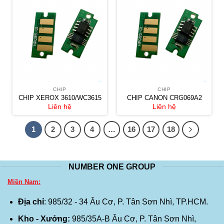
CHIP
CHIP
CHIP XEROX 3610/WC3615
CHIP CANON CRG069A2
Liên hệ
Liên hệ
1
2
3
4
…
16
17
18
NUMBER ONE GROUP
Miền Nam:
Địa chỉ
: 985/32 - 34 Âu Cơ, P. Tân Sơn Nhì, TP.HCM.
Kho - Xưởng:
985/35A-B Âu Cơ, P. Tân Sơn Nhì,