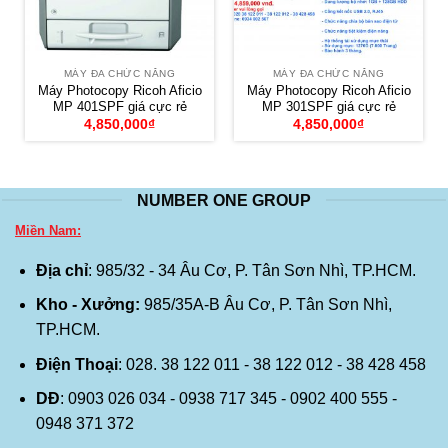
MÁY ĐA CHỨC NĂNG
MÁY ĐA CHỨC NĂNG
Máy Photocopy Ricoh Aficio
Máy Photocopy Ricoh Aficio
MP 401SPF giá cực rẻ
MP 301SPF giá cực rẻ
4,850,000
₫
4,850,000
₫
NUMBER ONE GROUP
Miền Nam:
Địa chỉ
: 985/32 - 34 Âu Cơ, P. Tân Sơn Nhì, TP.HCM.
Kho - Xưởng:
985/35A-B Âu Cơ, P. Tân Sơn Nhì,
TP.HCM.
Điện Thoại
: 028. 38 122 011 - 38 122 012 - 38 428 458
DĐ
: 0903 026 034 - 0938 717 345 - 0902 400 555 -
0948 371 372