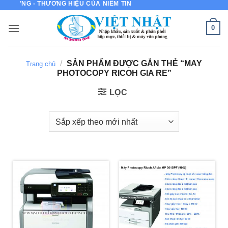
 LƯỢNG - THƯƠNG HIỆU CỦA NIỀM TIN
Bỏ
qua
0
nội
dung
/
SẢN PHẨM ĐƯỢC GẮN THẺ “MAY
Trang chủ
PHOTOCOPY RICOH GIA RE”
LỌC