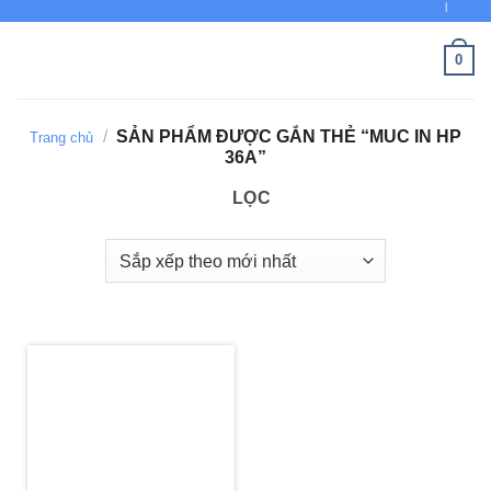
MỰC I
Bỏ
qua
0
nội
dung
/
SẢN PHẨM ĐƯỢC GẮN THẺ “MUC IN HP
Trang chủ
36A”
LỌC