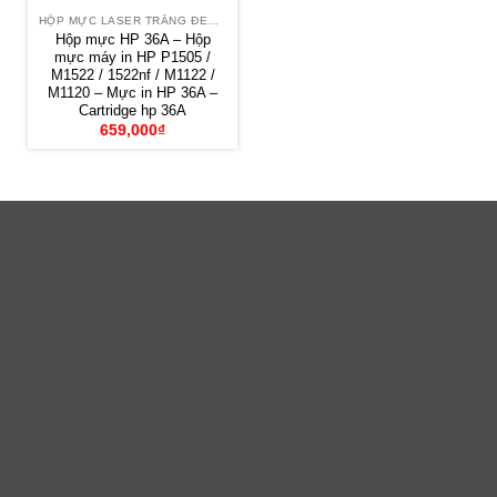
HỘP MỰC LASER TRẮNG ĐEN HP
Hộp mực HP 36A – Hộp
mực máy in HP P1505 /
M1522 / 1522nf / M1122 /
M1120 – Mực in HP 36A –
Cartridge hp 36A
659,000
₫