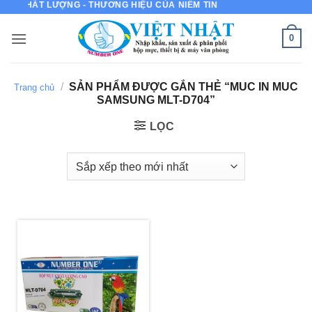
ỦA CHẤT LƯỢNG - THƯƠNG HIỆU CỦA NIỀM TIN
Bỏ
qua
0
nội
dung
/
SẢN PHẨM ĐƯỢC GẮN THẺ “MUC IN MUC
Trang chủ
SAMSUNG MLT-D704”
LỌC