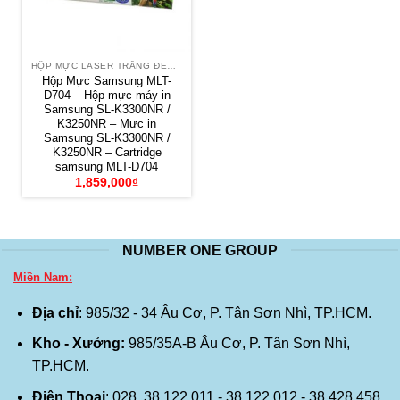
HỘP MỰC LASER TRẮNG ĐEN SAMSUNG
Hộp Mực Samsung MLT-
D704 – Hộp mực máy in
Samsung SL-K3300NR /
K3250NR – Mực in
Samsung SL-K3300NR /
K3250NR – Cartridge
samsung MLT-D704
1,859,000
₫
NUMBER ONE GROUP
Miền Nam:
Địa chỉ
: 985/32 - 34 Âu Cơ, P. Tân Sơn Nhì, TP.HCM.
Kho - Xưởng:
985/35A-B Âu Cơ, P. Tân Sơn Nhì,
TP.HCM.
Điện Thoại
: 028. 38 122 011 - 38 122 012 - 38 428 458