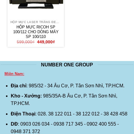
HỘP MỰC LASER TRẮNG ĐEN RICOH
HỘP MỰC RICOH SP
100/112 CHO DÒNG MÁY
SP 100/110
Giá
Giá
599,000
₫
449,000
₫
gốc
hiện
là:
tại
599,000₫.
là:
449,000₫.
NUMBER ONE GROUP
Miền Nam:
Địa chỉ
: 985/32 - 34 Âu Cơ, P. Tân Sơn Nhì, TP.HCM.
Kho - Xưởng:
985/35A-B Âu Cơ, P. Tân Sơn Nhì,
TP.HCM.
Điện Thoại
: 028. 38 122 011 - 38 122 012 - 38 428 458
DĐ
: 0903 026 034 - 0938 717 345 - 0902 400 555 -
0948 371 372