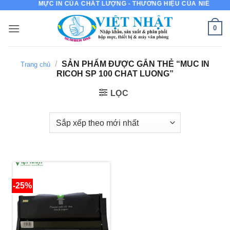
MỰC IN CỦA CHẤT LƯỢNG - THƯƠNG HIỆU CỦA NIỀM TIN
Bỏ
qua
0
nội
dung
/
SẢN PHẨM ĐƯỢC GẮN THẺ “MUC IN
Trang chủ
RICOH SP 100 CHAT LUONG”
LỌC
-25%