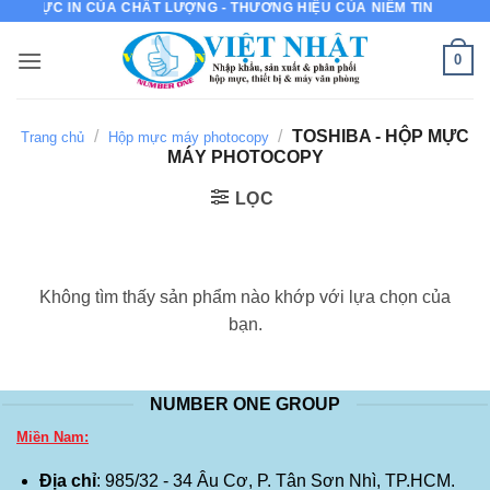
MỰC IN CỦA CHẤT LƯỢNG - THƯƠNG HIỆU CỦA NIỀM TIN
Bỏ
qua
0
nội
dung
/
/
TOSHIBA - HỘP MỰC
Trang chủ
Hộp mực máy photocopy
MÁY PHOTOCOPY
LỌC
Không tìm thấy sản phẩm nào khớp với lựa chọn của
bạn.
NUMBER ONE GROUP
Miền Nam:
Địa chỉ
: 985/32 - 34 Âu Cơ, P. Tân Sơn Nhì, TP.HCM.