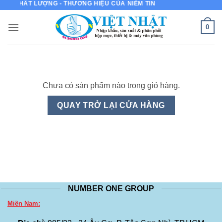
CỦA CHẤT LƯỢNG - THƯƠNG HIỆU CỦA NIỀM TIN
Bỏ
qua
0
nội
dung
Chưa có sản phẩm nào trong giỏ hàng.
QUAY TRỞ LẠI CỬA HÀNG
NUMBER ONE GROUP
Miền Nam: