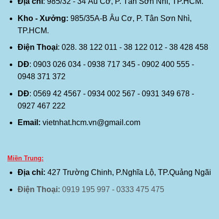
Địa chỉ
: 985/32 - 34 Âu Cơ, P. Tân Sơn Nhì, TP.HCM.
Kho - Xưởng:
985/35A-B Âu Cơ, P. Tân Sơn Nhì,
TP.HCM.
Điện Thoại
: 028. 38 122 011 - 38 122 012 - 38 428 458
DĐ
: 0903 026 034 - 0938 717 345 - 0902 400 555 -
0948 371 372
DĐ
: 0569 42 4567 - 0934 002 567 - 0931 349 678 -
0927 467 222
Email:
vietnhat.hcm.vn@gmail.com
Miền Trung:
Địa chỉ:
427 Trường Chinh, P.Nghĩa Lộ, TP.Quảng Ngãi
Điện Thoại:
0919 195 997 - 0333 475 475