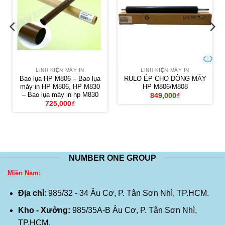
LINH KIỆN MÁY IN
LINH KIỆN MÁY IN
Bao lụa HP M806 – Bao lụa
RULO ÉP CHO DÒNG MÁY
máy in HP M806, HP M830
HP M806/M808
– Bao lụa máy in hp M830
849,000
₫
725,000
₫
NUMBER ONE GROUP
Miền Nam:
Địa chỉ
: 985/32 - 34 Âu Cơ, P. Tân Sơn Nhì, TP.HCM.
Kho - Xưởng:
985/35A-B Âu Cơ, P. Tân Sơn Nhì,
TP.HCM.