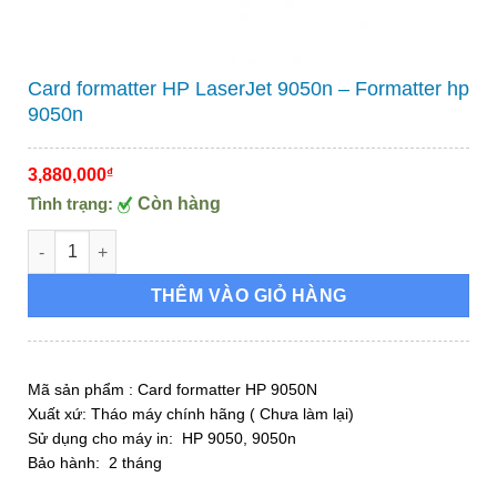
Card formatter HP LaserJet 9050n – Formatter hp
9050n
3,880,000
₫
Tình trạng:
Còn hàng
Card formatter HP LaserJet 9050n - Formatter hp 9050n số lư
THÊM VÀO GIỎ HÀNG
Mã sản phẩm : Card formatter HP 9050N
Xuất xứ: Tháo máy chính hãng ( Chưa làm lại)
Sử dụng cho máy in: HP 9050, 9050n
Bảo hành: 2 tháng