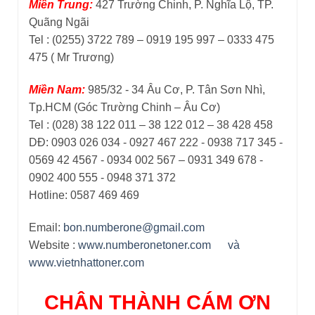
Miền Trung:
427 Trường Chinh, P. Nghĩa Lộ, TP.
Quãng Ngãi
Tel : (0255) 3722 789 – 0919 195 997 – 0333 475
475 ( Mr Trương)
Miền Nam:
985/32 - 34 Âu Cơ, P. Tân Sơn Nhì,
Tp.HCM (Góc Trường Chinh – Âu Cơ)
Tel : (028) 38 122 011 – 38 122 012 – 38 428 458
DĐ: 0903 026 034 - 0927 467 222 - 0938 717 345 -
0569 42 4567 - 0934 002 567 – 0931 349 678 -
0902 400 555 - 0948 371 372
Hotline: 0587 469 469
Email:
bon.numberone@gmail.com
Website :
www.numberonetoner.com
và
www.vietnhattoner.com
CHÂN THÀNH CÁM ƠN