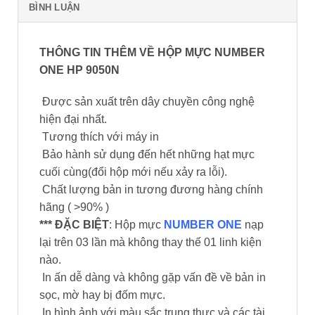
BÌNH LUẬN
THÔNG TIN THÊM VỀ HỘP MỰC NUMBER
ONE HP 9050N
Được sản xuất trên dây chuyền công nghệ
hiện đại nhất.
Tương thích với máy in
Bảo hành sử dụng đến hết những hạt mực
cuối cùng(đổi hộp mới nếu xảy ra lỗi).
Chất lượng bản in tương đương hàng chính
hãng ( >90% )
*** ĐẶC BIỆT
: Hộp mực
NUMBER ONE
nạp
lại trên 03 lần mà không thay thế 01 linh kiện
nào.
In ấn dễ dàng và không gặp vấn đề về bản in
sọc, mờ hay bị đốm mực.
In hình ảnh với màu sắc trung thực và các tài