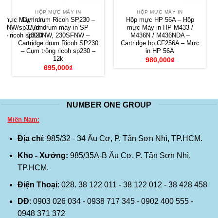
HỘP MỰC MÁY IN
HỘP MỰC MÁY IN
p mực Máy in
Cụm drum Ricoh SP230 –
Hộp mực HP 56A – Hộp
SFNW/sp377dn
Cụm drum máy in SP
mực Máy in HP M433 /
dge ricoh sp320
230DNW, 230SFNW –
M436N / M436NDA –
Cartridge drum Ricoh SP230
Cartridge hp CF256A – Mực
– Cụm trống ricoh sp230 –
in HP 56A
12k
980,000
₫
695,000
₫
NUMBER ONE GROUP
Miền Nam:
Địa chỉ
: 985/32 - 34 Âu Cơ, P. Tân Sơn Nhì, TP.HCM.
Kho - Xưởng:
985/35A-B Âu Cơ, P. Tân Sơn Nhì,
TP.HCM.
Điện Thoại
: 028. 38 122 011 - 38 122 012 - 38 428 458
DĐ
: 0903 026 034 - 0938 717 345 - 0902 400 555 -
0948 371 372