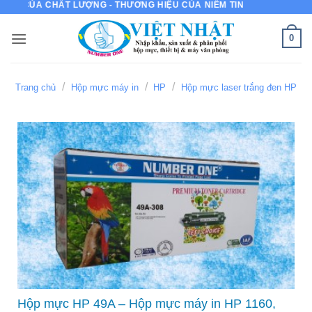
HẤT LƯỢNG - THƯƠNG HIỆU CỦA NIỀM TIN
Bỏ
qua
0
nội
dung
/
/
/
Trang chủ
Hộp mực máy in
HP
Hộp mực laser trắng đen HP
Hộp mực HP 49A – Hộp mực máy in HP 1160,