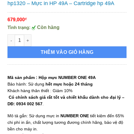
hp1320 – Mực in HP 49A – Cartridge hp 49A
679,000
₫
Tình trạng:
Còn hàng
Hộp mực HP 49A - Hộp mực máy in HP 1160, hp1320 - Mực in H
THÊM VÀO GIỎ HÀNG
Mã sản phẩm :
Hộp mực NUMBER ONE 49A
Bảo hành: Sử dụng
hết mực hoặc 24 tháng
Khách hàng thân thiết : Giảm 10%
Có chính sách giá rất tốt và chiết khấu dành cho đại lý –
DĐ: 0934 002 567
.
Mô tả gắn: Sử dụng mực in
NUMBER ONE
tiết kiệm đến 65%
chi phí in ấn, chất lượng tương đương chính hãng, bảo vệ độ
bền cho máy in.