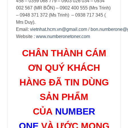
458 – 0359 068 779 – 0903 026 034 – 0934
002 567 (MR BỔN) – 0902 400 555 (Mrs Trinh)
– 0948 371 372 (Ms Trinh) – 0938 717 345 (
Mrs Duy).
Email:
vietnhat.hcm.vn@gmail.com
/
bon.numberone@
Website :
www.numberonetoner.com
CHÂN THÀNH CÁM
ƠN QUÝ KHÁCH
HÀNG ĐÃ TIN DÙNG
SẢN PHẨM
CỦA
NUMBER
ONE
VÀ ƯỚC MONG