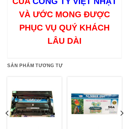
CỦA
CÔNG TY VIỆT NHẬT
VÀ ƯỚC MONG ĐƯỢC
PHỤC VỤ QUÝ KHÁCH
LÂU DÀI
SẢN PHẨM TƯƠNG TỰ