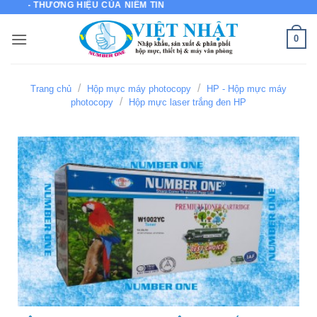
ƯƠNG HIỆU CỦA NIỀM TIN
Bỏ
qua
0
nội
dung
/
/
Trang chủ
Hộp mực máy photocopy
HP - Hộp mực máy
/
photocopy
Hộp mực laser trắng đen HP