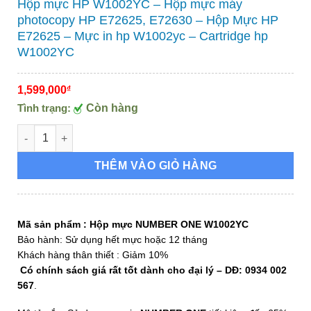
Hộp mực HP W1002YC – Hộp mực máy
photocopy HP E72625, E72630 – Hộp Mực HP
E72625 – Mực in hp W1002yc – Cartridge hp
W1002YC
1,599,000
₫
Tình trạng:
Còn hàng
Hộp mực HP W1002YC - Hộp mực máy photocopy HP E72625, E
THÊM VÀO GIỎ HÀNG
Mã sản phẩm :
Hộp mực NUMBER ONE W1002YC
Bảo hành: Sử dụng hết mực hoặc 12 tháng
Khách hàng thân thiết : Giảm 10%
Có chính sách giá rất tốt dành cho đại lý – DĐ: 0934 002
567
.