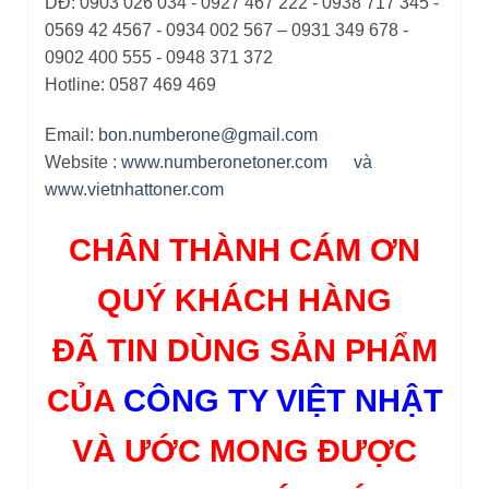
DĐ: 0903 026 034 - 0927 467 222 - 0938 717 345 -
0569 42 4567 - 0934 002 567 – 0931 349 678 -
0902 400 555 - 0948 371 372
Hotline: 0587 469 469
Email:
bon.numberone@gmail.com
Website :
www.numberonetoner.com
và
www.vietnhattoner.com
CHÂN THÀNH CÁM ƠN
QUÝ KHÁCH HÀNG
ĐÃ TIN DÙNG SẢN PHẨM
CỦA
CÔNG TY VIỆT NHẬT
VÀ ƯỚC MONG ĐƯỢC