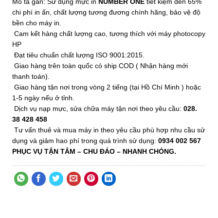
Mô tả gắn: Sử dụng mực in
NUMBER ONE
tiết kiệm đến 65%
chi phí in ấn, chất lượng tương đương chính hãng, bảo vệ độ
bền cho máy in.
Cam kết hàng chất lượng cao, tương thích với máy photocopy
HP
Đạt tiêu chuẩn chất lượng ISO 9001:2015
.
Giao hàng trên toàn quốc có ship COD ( Nhận hàng mới
thanh toán).
Giao hàng tận nơi trong vòng 2 tiếng (tại Hồ Chí Minh ) hoặc
1-5 ngày nếu ở tỉnh.
Dịch vụ nạp mực, sửa chữa máy tận nơi theo yêu cầu:
028.
38 428 458
Tư vấn thuê và mua máy in theo yêu cầu phù hợp nhu cầu sử
dụng và giảm hao phí trong quá trình sử dụng:
0934 002 567
PHỤC VỤ TẬN TÂM – CHU ĐÁO – NHANH CHÓNG.