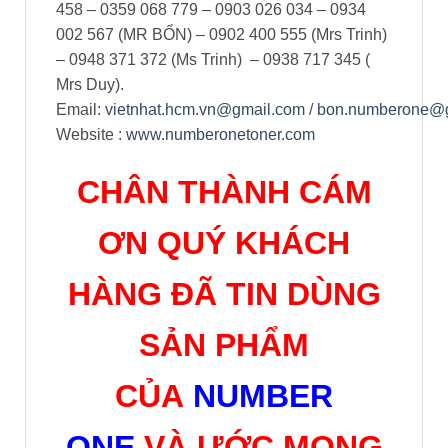
458 – 0359 068 779 – 0903 026 034 – 0934
002 567 (MR BỔN) – 0902 400 555 (Mrs Trinh)
– 0948 371 372 (Ms Trinh) – 0938 717 345 (
Mrs Duy).
Email:
vietnhat.hcm.vn@gmail.com
/
bon.numberone@
Website :
www.numberonetoner.com
CHÂN THÀNH CÁM
ƠN QUÝ KHÁCH
HÀNG ĐÃ TIN DÙNG
SẢN PHẨM
CỦA
NUMBER
ONE
VÀ ƯỚC MONG