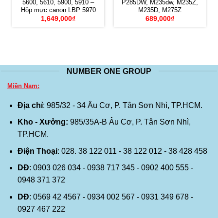
5600, 5610, 5900, 5910 –
P285DW, M235dw, M235Z,
Hộp mực canon LBP 5970
M235D, M275Z
1,649,000
₫
689,000
₫
NUMBER ONE GROUP
Miền Nam:
Địa chỉ
: 985/32 - 34 Âu Cơ, P. Tân Sơn Nhì, TP.HCM.
Kho - Xưởng:
985/35A-B Âu Cơ, P. Tân Sơn Nhì,
TP.HCM.
Điện Thoại
: 028. 38 122 011 - 38 122 012 - 38 428 458
DĐ
: 0903 026 034 - 0938 717 345 - 0902 400 555 -
0948 371 372
DĐ
: 0569 42 4567 - 0934 002 567 - 0931 349 678 -
0927 467 222