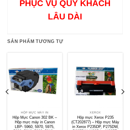
PHỤC VỤ QUÝ KHÁCH
LÂU DÀI
SẢN PHẨM TƯƠNG TỰ
HỘP MỰC MÁY IN
XEROX
Hộp Mực Canon 302 BK –
Hộp mực Xerox P235
Hộp mực máy in Canon
(CT202877) – Hộp mực Máy
LBP- 5960, 5970, 5975,
in Xerox P235DP, P275DW,