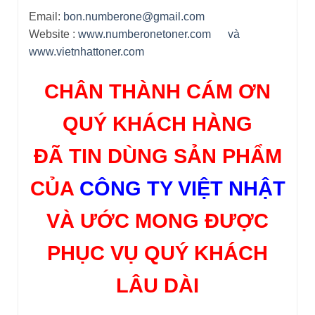
PHỤC VỤ QUÝ KHÁCH
LÂU DÀI
SẢN PHẨM TƯƠNG TỰ
HỘP MỰC MÁY IN
HỘP MỰC MÁY IN
Hộp mực HP 56A – Hộp
Hộp mực Ricoh SP5200 –
mực Máy in HP M433 /
Hộp mực Máy in Ricoh SP