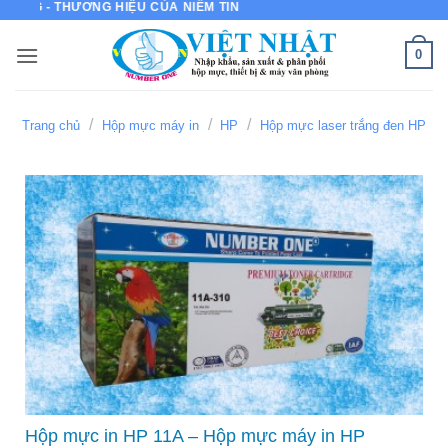
HƯƠNG HIỆU CỦA NIỀM TIN
Bỏ
qua
0
nội
dung
/
/
/
Trang chủ
Hộp mực máy in
HP
Hộp mực laser trắng đen HP
Hộp mực in HP 11A – Hộp mực máy in HP