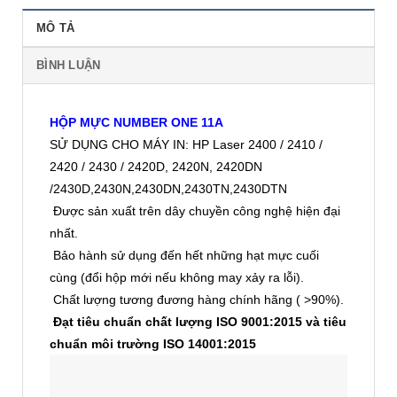
MÔ TẢ
BÌNH LUẬN
HỘP MỰC NUMBER ONE 11A
SỬ DỤNG CHO MÁY IN: HP Laser 2400 / 2410 /
2420 / 2430 / 2420D, 2420N, 2420DN
/2430D,2430N,2430DN,2430TN,2430DTN
Được sản xuất trên dây chuyền công nghệ hiện đại
nhất.
Bảo hành sử dụng đến hết những hạt mực cuối
cùng (đổi hộp mới nếu không may xảy ra lỗi).
Chất lượng tương đương hàng chính hãng ( >90%).
Đạt tiêu chuẩn chất lượng ISO 9001:2015 và tiêu
chuẩn môi trường ISO 14001:2015
In ấn dễ dàng và không gặp vấn đề về bản in sọc,
mờ hay bị đốm mực.