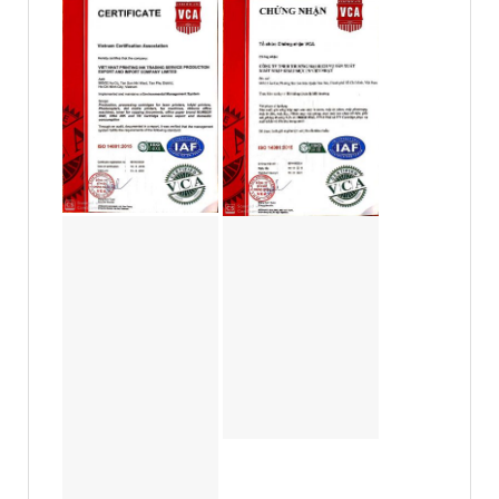
MUA HỘP MỰC NUMBER
ONE, TẶNG THẺ CÀO TRỊ
GIÁ 50,000đ