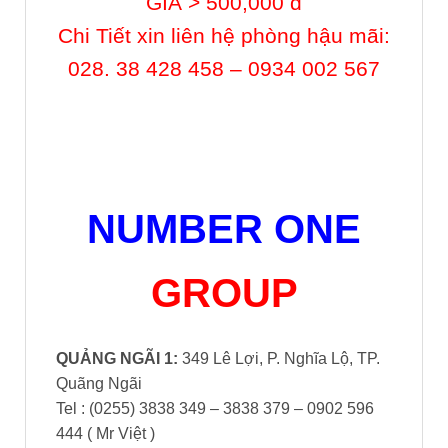
QUẢNG NGÃI 1:
349 Lê Lợi, P. Nghĩa Lộ, TP.
Quãng Ngãi
Tel : (0255) 3838 349 – 3838 379 – 0902 596
444 ( Mr Việt )
QUẢNG NGÃI 2:
427 Trường Chinh, P. Nghĩa
Lộ, TP. Quãng Ngãi
Tel : (0255) 3722 789 – 0919 195 997 – 0333
475 475 ( Mr Trương)
Tây Nguyên:
210 – 212 Hùng Vương – Tp.
Pleiku – T. GiaLai
ĐT: (0269) 3.824.856 – 3.874.528 – 0943 060
200
Bình Dương
: Ô 13A Thích Quảng Đức,
P.Chánh Nghĩa, TP.Thủ Dầu Một
Tel : 0274. 3818 234 – 0918 172 192 ( Mr
Toàn)
.