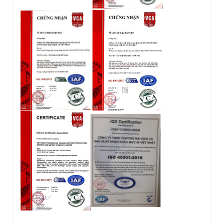
NUMBER ONE
GROUP
Miền Trung:
427 Trường Chinh, P. Nghĩa Lộ, TP.
Quãng Ngãi
Tel : (0255) 3722 789 – 0919 195 997 – 0333 475
475 ( Mr Trương)
Miền Nam:
985/32 - 34 Âu Cơ, P. Tân Sơn Nhì,
Tp.HCM (Góc Trường Chinh – Âu Cơ)
Tel : (028) 38 122 011 – 38 122 012 – 38 428 458