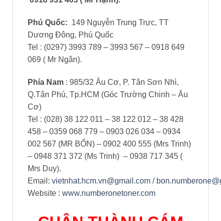
Mrs Duy).
Email:
vietnhat.hcm.vn@gmail.com
/
bon.numberone@
Website :
www.numberonetoner.com
CHÂN THÀNH CÁM
ƠN QUÝ KHÁCH
HÀNG ĐÃ TIN DÙNG
SẢN PHẨM
CỦA
NUMBER
ONE
VÀ ƯỚC MONG
ĐƯỢC PHỤC VỤ QUÝ