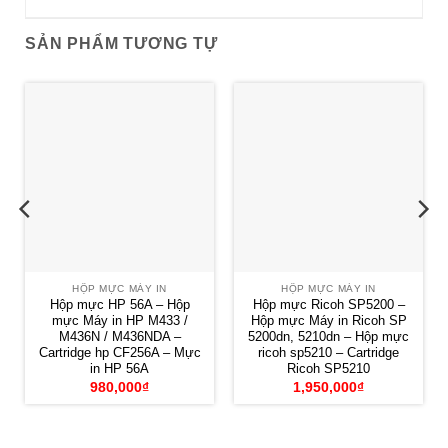
M436N / M436NDA –
5200dn, 5210dn – Hộp mực
Cartridge hp CF256A – Mực
ricoh sp5210 – Cartridge
in HP 56A
Ricoh SP5210
980,000
₫
1,950,000
₫
NUMBER ONE GROUP
Miền Nam:
Địa chỉ
: 985/32 - 34 Âu Cơ, P. Tân Sơn Nhì, TP.HCM.
Kho - Xưởng:
985/35A-B Âu Cơ, P. Tân Sơn Nhì,
TP.HCM.
Điện Thoại
: 028. 38 122 011 - 38 122 012 - 38 428 458
DĐ
: 0903 026 034 - 0938 717 345 - 0902 400 555 -
0948 371 372
DĐ
: 0569 42 4567 - 0934 002 567 - 0931 349 678 -
0927 467 222