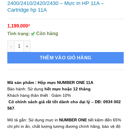
2400/2410/2420/2430 – Mực in HP 11A –
Cartridge hp 11A
1,199,000
₫
Tình trạng:
Còn hàng
Hộp mực in HP 11A - Hộp mực máy in HP 2400/2410/2420/2430 -
THÊM VÀO GIỎ HÀNG
Mã sản phẩm :
Hộp mực NUMBER ONE 11A
Bảo hành: Sử dụng
hết mực hoặc 12 tháng
Khách hàng thân thiết : Giảm 10%
Có chính sách giá rất tốt dành cho đại lý – DĐ: 0934 002
567
.
Mô tả gắn: Sử dụng mực in
NUMBER ONE
tiết kiệm đến 65%
chi phí in ấn, chất lượng tương đương chính hãng, bảo vệ độ