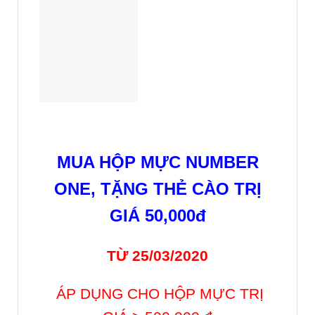
TỪ 25/03/2020
ÁP DỤNG CHO HỘP MỰC TRỊ
GIÁ > 500,000 đ
Chi Tiết xin
liên hệ phòng hậu mãi:
028. 38 428 458 – 0934 002 567
NUMBER ONE
GROUP