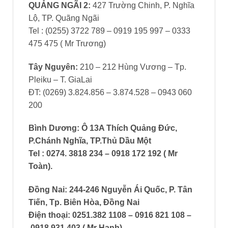
Đồng Nai: 244-246 Nguyễn Ái Quốc, P. Tân
Tiến, Tp. Biên Hòa, Đồng Nai
Điện thoại: 0251.382 1108 – 0916 821 108 –
0918 931 403 ( Mr Hạnh)
.
Phú Quốc:
149 Nguyễn Trung Trực, TT
Dương Đông, Phú Quốc
Tel : (0297) 3993 789 – 3993 567 – 0918 649
069 ( Mr Ngân).
Phía Nam
: 985/32 Âu Cơ, P. Tân Sơn Nhì,
Q.Tân Phú, Tp.HCM (Góc Trường Chinh – Âu
Cơ)
Tel : (028) 38 122 011 – 38 122 012 – 38 428
458 – 0359 068 779 – 0903 026 034 – 0934
002 567 (MR BỔN) – 0902 400 555 (Mrs Trinh)
– 0948 371 372 (Ms Trinh) – 0938 717 345 (