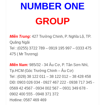
DĐ: 0903 026 034 - 0927 467 222 - 0938 717 345 -
0569 42 4567 - 0934 002 567 – 0931 349 678 -
0902 400 555 - 0948 371 372
Hotline: 0587 469 469
Email:
bon.numberone@gmail.com
Website :
www.numberonetoner.com
và
www.vietnhattoner.com
CHÂN THÀNH CÁM ƠN
QUÝ KHÁCH HÀNG
ĐÃ TIN DÙNG SẢN PHẨM
CỦA
CÔNG TY VIỆT NHẬT
VÀ ƯỚC MONG ĐƯỢC