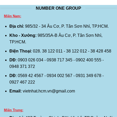
Email:
vietnhat.hcm.vn@gmail.com
Miền Trung:
Địa chỉ:
427 Trường Chinh, P.Nghĩa Lộ, TP.Quảng Ngãi
Điện Thoại:
0919 195 997 - 0333 475 475
HOTLINE: 0587 469 469
Copyright 2026 ©
WEBGIARE