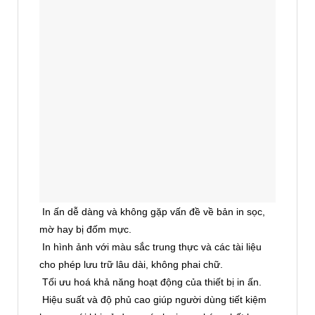
In hình ảnh với màu sắc trung thực và các tài liệu
cho phép lưu trữ lâu dài, không phai chữ.
Tối ưu hoá khả năng hoạt động của thiết bị in ấn.
Hiệu suất và độ phủ cao giúp người dùng tiết kiệm
hơn so với khi sử dụng các loại mực kém chất lượng
khác.
Sử dụng mực in
NUMBER ONE
tiết kiệm đến 65%
chi phí in ấn.
Sử dụng mực in tương thích
NUMBER ONE
sẽ bảo
vệ độ bền máy in trong thời gian dài.
Hộp mực được bảo quản ở nhiệt độ -10 độ đến 40
độ C, Nhiệt độ hoạt động cho phép từ 10 – 35 độ C
*** ĐẶC BIỆT: Hộp mực
NUMBER ONE
nạp lại trên
03 lần mà không thay thế 01 linh kiện nào.
MỰC IN CỦA CHẤT
LƯỢNG