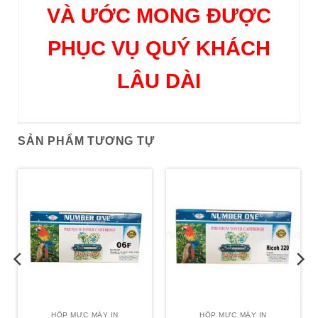
VÀ ƯỚC MONG ĐƯỢC
PHỤC VỤ QUÝ KHÁCH
LÂU DÀI
SẢN PHẨM TƯƠNG TỰ
HỘP MỰC MÁY IN
HỘP MỰC MÁY IN