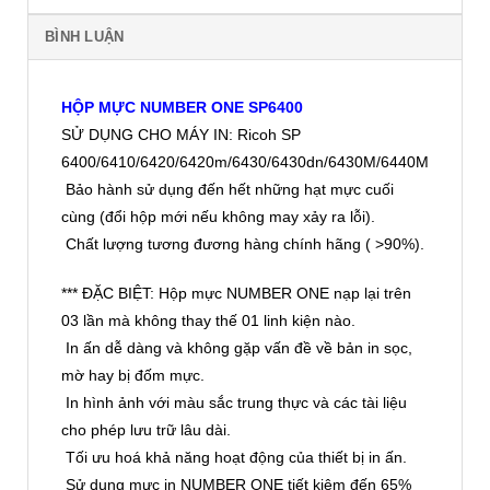
BÌNH LUẬN
HỘP MỰC NUMBER ONE SP6400
SỬ DỤNG CHO MÁY IN: Ricoh SP
6400/6410/6420/6420m/6430/6430dn/6430M/6440M
Bảo hành sử dụng đến hết những hạt mực cuối
cùng (đổi hộp mới nếu không may xảy ra lỗi).
Chất lượng tương đương hàng chính hãng ( >90%).
*** ĐẶC BIỆT: Hộp mực NUMBER ONE nạp lại trên
03 lần mà không thay thế 01 linh kiện nào.
In ấn dễ dàng và không gặp vấn đề về bản in sọc,
mờ hay bị đốm mực.
In hình ảnh với màu sắc trung thực và các tài liệu
cho phép lưu trữ lâu dài.
Tối ưu hoá khả năng hoạt động của thiết bị in ấn.
Sử dụng mực in NUMBER ONE tiết kiệm đến 65%