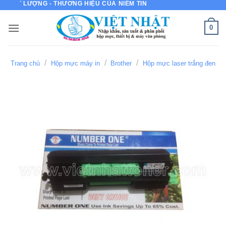
ẤT LƯỢNG - THƯƠNG HIỆU CỦA NIỀM TIN
Bỏ
qua
0
nội
dung
/
/
/
Trang chủ
Hộp mực máy in
Brother
Hộp mực laser trắng đen