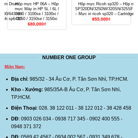
 Cụm Drum
Hộp mực HP 06A – Hộp
Hộp mực Ricoh sp320 – Hộp mự
mực Máy in HP 5L / 6L /
SP320DN/325DW/320SN/325SFNW
6430/6430dn
3100 / 3100se / 3100xi /
– Mực in ricoh sp320 – Cartridge r
icoh sp6430
3150 / 3150se / 3150xi
855,000
₫
680,000
₫
NUMBER ONE GROUP
Miền Nam:
Địa chỉ
: 985/32 - 34 Âu Cơ, P. Tân Sơn Nhì, TP.HCM.
Kho - Xưởng:
985/35A-B Âu Cơ, P. Tân Sơn Nhì,
TP.HCM.
Điện Thoại
: 028. 38 122 011 - 38 122 012 - 38 428 458
DĐ
: 0903 026 034 - 0938 717 345 - 0902 400 555 -
0948 371 372
DĐ
: 0569 42 4567 - 0934 002 567 - 0931 349 678 -