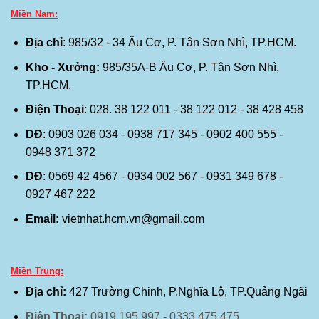
Miền Nam:
Địa chỉ
: 985/32 - 34 Âu Cơ, P. Tân Sơn Nhì, TP.HCM.
Kho - Xưởng:
985/35A-B Âu Cơ, P. Tân Sơn Nhì,
TP.HCM.
Điện Thoại
: 028. 38 122 011 - 38 122 012 - 38 428 458
DĐ
: 0903 026 034 - 0938 717 345 - 0902 400 555 -
0948 371 372
DĐ
: 0569 42 4567 - 0934 002 567 - 0931 349 678 -
0927 467 222
Email:
vietnhat.hcm.vn@gmail.com
Miền Trung:
Địa chỉ:
427 Trường Chinh, P.Nghĩa Lộ, TP.Quảng Ngãi
Điện Thoại:
0919 195 997 - 0333 475 475