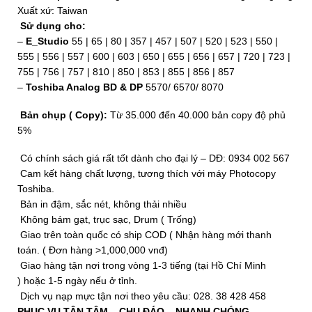
Xuất xứ: Taiwan
Sử dụng cho:
–
E_Studio
55 | 65 | 80 | 357 | 457 | 507 | 520 | 523 | 550 |
555 | 556 | 557 | 600 | 603 | 650 | 655 | 656 | 657 | 720 | 723 |
755 | 756 | 757 | 810 | 850 | 853 | 855 | 856 | 857
–
Toshiba Analog BD & DP
5570/ 6570/ 8070
Bản chụp ( Copy):
Từ
35.000 đến 40.000 bản copy độ phủ
5%
Có chính sách giá rất tốt dành cho đại lý – DĐ: 0934 002 567
Cam kết hàng chất lượng, tương thích với máy Photocopy
Toshiba.
Bản in đậm, sắc nét, không thải nhiều
Không bám gạt, trục sạc, Drum ( Trống)
Giao trên toàn quốc có ship COD ( Nhận hàng mới thanh
toán. ( Đơn hàng >1,000,000 vnđ)
Giao hàng tận nơi trong vòng 1-3 tiếng (tại Hồ Chí Minh
) hoặc 1-5 ngày nếu ở tỉnh.
Dịch vụ nạp mực tận nơi theo yêu cầu: 028. 38 428 458
PHỤC VỤ TẬN TÂM – CHU ĐÁO – NHANH CHÓNG.