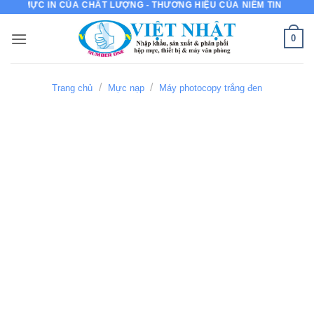
ỰC IN CỦA CHẤT LƯỢNG - THƯƠNG HIỆU CỦA NIỀM TIN
Bỏ
qua
0
nội
dung
/
/
Trang chủ
Mực nạp
Máy photocopy trắng đen