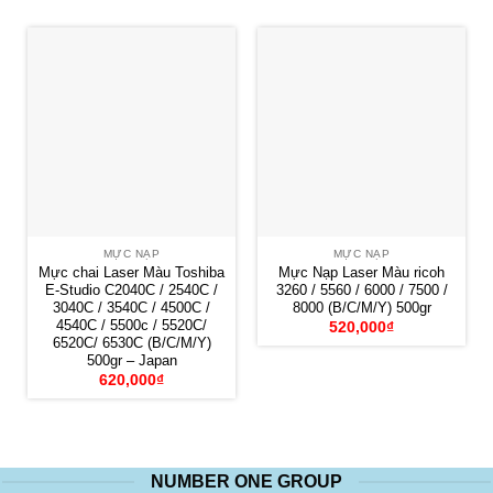
MỰC NẠP
MỰC NẠP
Mực chai Laser Màu Toshiba
Mực Nạp Laser Màu ricoh
E-Studio C2040C / 2540C /
3260 / 5560 / 6000 / 7500 /
3040C / 3540C / 4500C /
8000 (B/C/M/Y) 500gr
4540C / 5500c / 5520C/
520,000
₫
6520C/ 6530C (B/C/M/Y)
500gr – Japan
620,000
₫
NUMBER ONE GROUP