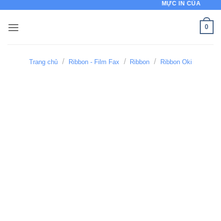
MỰC IN CỦA CHẤT LƯỢNG
Bỏ
qua
0
nội
dung
/
/
/
Trang chủ
Ribbon - Film Fax
Ribbon
Ribbon Oki