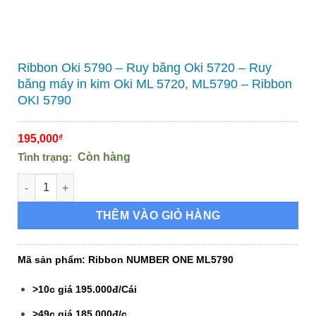
Ribbon Oki 5790 – Ruy băng Oki 5720 – Ruy
băng máy in kim Oki ML 5720, ML5790 – Ribbon
OKI 5790
195,000
₫
Tình trạng:
Còn hàng
Ribbon Oki 5790 - Ruy băng Oki 5720 - Ruy băng máy in kim 
THÊM VÀO GIỎ HÀNG
Mã sản phẩm:
Ribbon NUMBER ONE ML5790
>10c giá 195.000đ/Cái
>49c giá 185.000đ/c