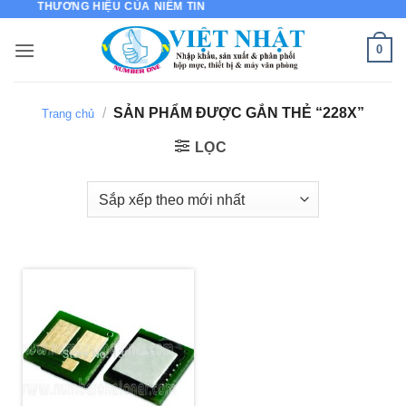
NG - THƯƠNG HIỆU CỦA NIỀM TIN
Bỏ
qua
0
nội
dung
/
SẢN PHẨM ĐƯỢC GẮN THẺ “228X”
Trang chủ
LỌC