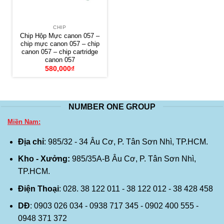
CHIP
Chip Hộp Mực canon 057 –
chip mực canon 057 – chip
canon 057 – chip cartridge
canon 057
580,000
₫
NUMBER ONE GROUP
Miền Nam:
Địa chỉ
: 985/32 - 34 Âu Cơ, P. Tân Sơn Nhì, TP.HCM.
Kho - Xưởng:
985/35A-B Âu Cơ, P. Tân Sơn Nhì,
TP.HCM.
Điện Thoại
: 028. 38 122 011 - 38 122 012 - 38 428 458
DĐ
: 0903 026 034 - 0938 717 345 - 0902 400 555 -
0948 371 372