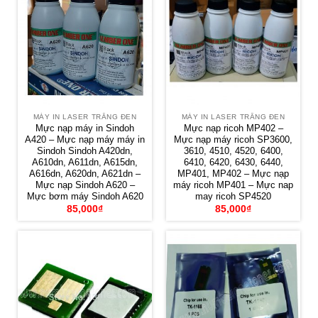
MÁY IN LASER TRẮNG ĐEN
MÁY IN LASER TRẮNG ĐEN
Mực nạp máy in Sindoh
Mực nạp ricoh MP402 –
A420 – Mực nạp máy máy in
Mực nạp máy ricoh SP3600,
Sindoh Sindoh A420dn,
3610, 4510, 4520, 6400,
A610dn, A611dn, A615dn,
6410, 6420, 6430, 6440,
A616dn, A620dn, A621dn –
MP401, MP402 – Mực nạp
Mực nạp Sindoh A620 –
máy ricoh MP401 – Mực nap
Mực bơm máy Sindoh A620
may ricoh SP4520
85,000
₫
85,000
₫