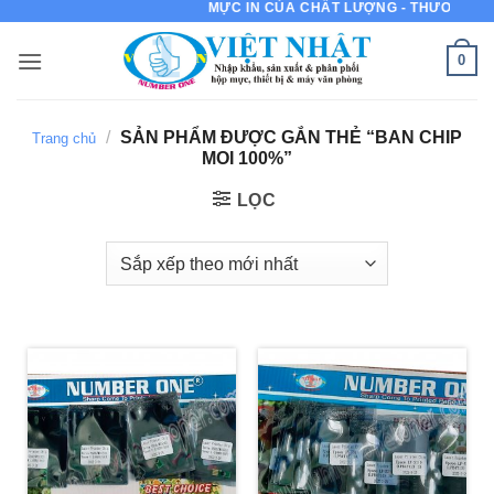
MỰC IN CỦA CHẤT LƯỢNG - THƯƠNG HIỆU 
Bỏ
qua
0
nội
dung
/
SẢN PHẨM ĐƯỢC GẮN THẺ “BAN CHIP
Trang chủ
MOI 100%”
LỌC