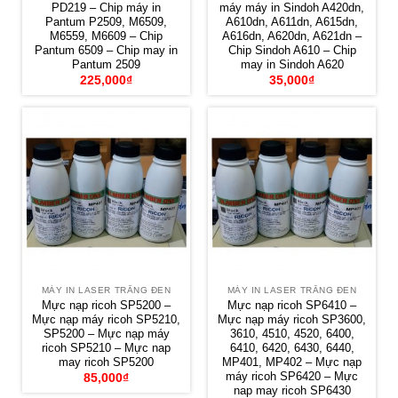
PD219 – Chip máy in
máy máy in Sindoh A420dn,
Pantum P2509, M6509,
A610dn, A611dn, A615dn,
M6559, M6609 – Chip
A616dn, A620dn, A621dn –
Pantum 6509 – Chip may in
Chip Sindoh A610 – Chip
Pantum 2509
may in Sindoh A620
225,000
₫
35,000
₫
MÁY IN LASER TRẮNG ĐEN
MÁY IN LASER TRẮNG ĐEN
Mực nạp ricoh SP5200 –
Mực nạp ricoh SP6410 –
Mực nạp máy ricoh SP5210,
Mực nạp máy ricoh SP3600,
SP5200 – Mực nạp máy
3610, 4510, 4520, 6400,
ricoh SP5210 – Mực nap
6410, 6420, 6430, 6440,
may ricoh SP5200
MP401, MP402 – Mực nạp
máy ricoh SP6420 – Mực
85,000
₫
nap may ricoh SP6430