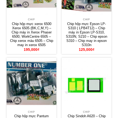
CHIP
CHIP
Chip hộp mực xerox 6500
Chip hộp mực Epson LP-
Xerox 6505 (BK,C,M,Y) –
S310 ( LPB4T12) – Chip
Chip máy in Xerox Phaser
máy in Epson LP-S310,
6500, WorkCentre 6505 –
S310N, S210 – Chip epson
Chip xerox màu 6505 – Chip
S310 – Chip may in epson
may in xerox 6505
S310n
195,000
₫
125,000
₫
CHIP
CHIP
Chip hộp mực Pantum
Chip Sindoh A620 – Chip