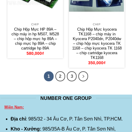
CHIP
CHIP
Chip Hộp Mực HP 89A –
Chip Hộp Mực kyocera
chip máy in hp M507, M528
TK1168 – chip máy in
– chip hộp mực hp 89A –
Kyocera P2040dn, P2040dw
chip mực hp 89A – chip
– chip hộp mực kyocera TK
cartridge hp 89A
1168 – chip kyocera TK 1168
– chip cartridge kyocera
580,000
₫
TK1168
350,000
₫
1
2
3
NUMBER ONE GROUP
Miền Nam:
Địa chỉ
: 985/32 - 34 Âu Cơ, P. Tân Sơn Nhì, TP.HCM.
Kho - Xưởng:
985/35A-B Âu Cơ, P. Tân Sơn Nhì,