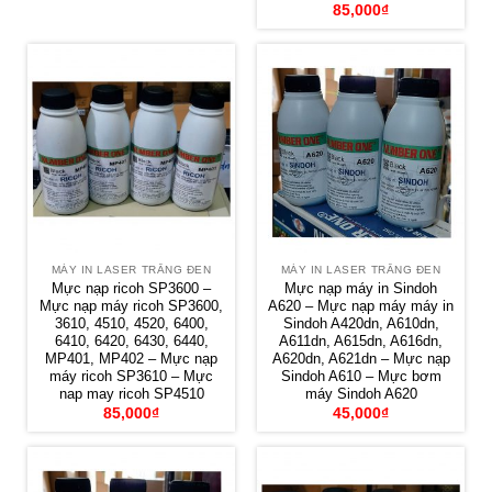
85,000
₫
MÁY IN LASER TRẮNG ĐEN
MÁY IN LASER TRẮNG ĐEN
Mực nạp ricoh SP3600 –
Mực nạp máy in Sindoh
Mực nạp máy ricoh SP3600,
A620 – Mực nạp máy máy in
3610, 4510, 4520, 6400,
Sindoh A420dn, A610dn,
6410, 6420, 6430, 6440,
A611dn, A615dn, A616dn,
MP401, MP402 – Mực nạp
A620dn, A621dn – Mực nạp
máy ricoh SP3610 – Mực
Sindoh A610 – Mực bơm
nap may ricoh SP4510
máy Sindoh A620
85,000
₫
45,000
₫