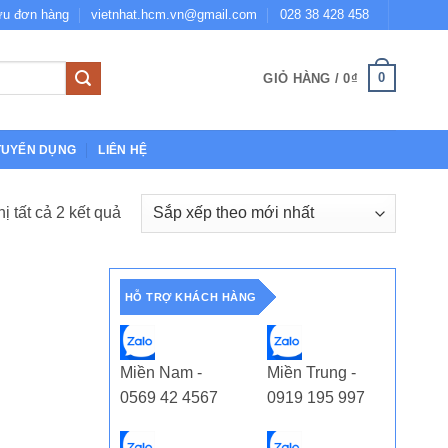
ứu đơn hàng
vietnhat.hcm.vn@gmail.com
028 38 428 458
0
GIỎ HÀNG /
0
₫
TUYỂN DỤNG
LIÊN HỆ
Đã
hị tất cả 2 kết quả
sắp
xếp
theo
HỖ TRỢ KHÁCH HÀNG
mới
nhất
Miền Nam -
Miền Trung -
0569 42 4567
0919 195 997