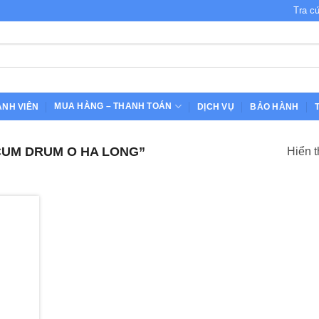
Tra c
MUA HÀNG – THANH TOÁN
ÀNH VIÊN
DỊCH VỤ
BẢO HÀNH
CUM DRUM O HA LONG”
Hiển t