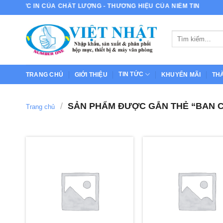
Bỏ
MỰC IN CỦA CHẤT LƯỢNG - THƯƠNG HIỆU CỦA NIỀM TIN
qua
nội
Tìm
dung
kiếm:
TIN TỨC
TRANG CHỦ
GIỚI THIỆU
KHUYẾN MÃI
TH
/
SẢN PHẨM ĐƯỢC GẮN THẺ “BAN 
Trang chủ