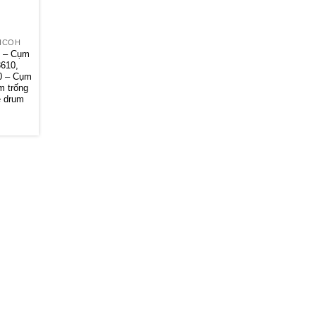
ICOH
 – Cụm
3610,
0 – Cụm
m trống
e drum