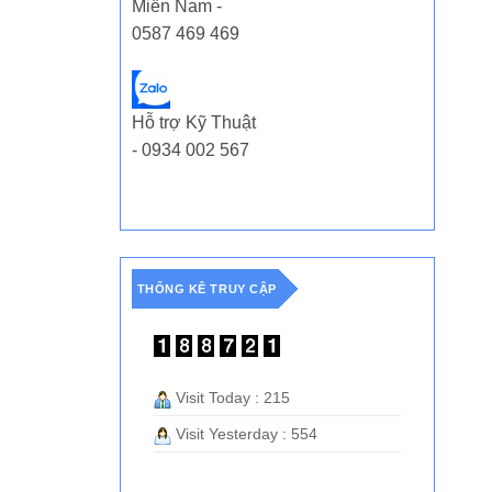
Miền Nam -
0587 469 469
Hỗ trợ Kỹ Thuật
- 0934 002 567
THỐNG KÊ TRUY CẬP
Visit Today : 215
Visit Yesterday : 554