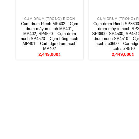
CỤM DRUM (TRỐNG) RICOH
CỤM DRUM (TRỐNG) R
Cụm drum Ricoh MP402 – Cụm
Cụm drum Ricoh SP3600
drum máy in ricoh MP401,
drum máy in ricoh SP
MP402, SP4520 – Cụm drum
SP3600, SP4500, SP451
ricoh SP4520 – Cụm trống ricoh
drum ricoh SP4510 – Cụ
MP401 – Cartridge drum ricoh
ricoh sp3600 – Cartridg
MP402
ricoh sp 4510
2,449,000
₫
2,449,000
₫