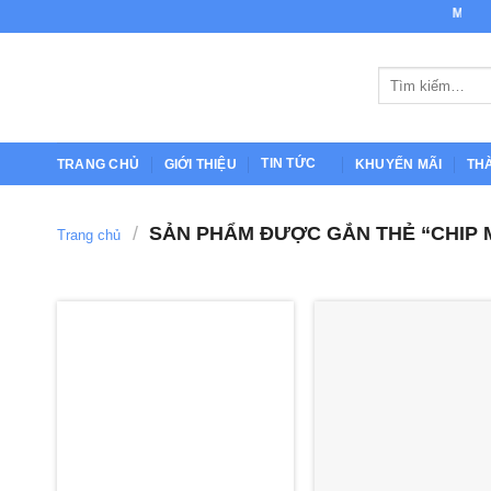
Bỏ
MỰC IN
qua
nội
Tìm
dung
kiếm:
TIN TỨC
TRANG CHỦ
GIỚI THIỆU
KHUYẾN MÃI
TH
/
SẢN PHẨM ĐƯỢC GẮN THẺ “CHIP 
Trang chủ