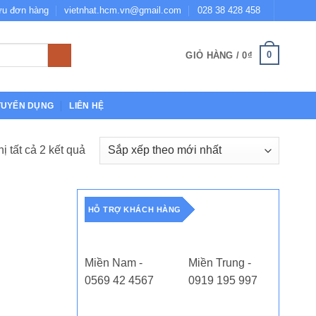
ứu đơn hàng
vietnhat.hcm.vn@gmail.com
028 38 428 458
0
GIỎ HÀNG /
0
₫
TUYỂN DỤNG
LIÊN HỆ
hị tất cả 2 kết quả
Đã
sắp
xếp
theo
HỖ TRỢ KHÁCH HÀNG
mới
nhất
Miền Nam -
Miền Trung -
0569 42 4567
0919 195 997