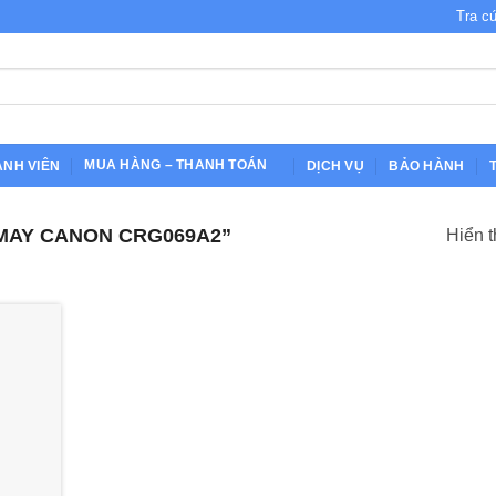
 CỦA CHẤT LƯỢNG - THƯƠNG HIỆU CỦA NIỀM TIN
Tra c
MUA HÀNG – THANH TOÁN
ÀNH VIÊN
DỊCH VỤ
BẢO HÀNH
MAY CANON CRG069A2”
Hiển t