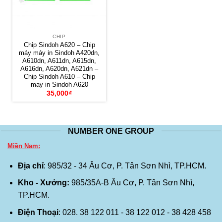
CHIP
Chip Sindoh A620 – Chip
máy máy in Sindoh A420dn,
A610dn, A611dn, A615dn,
A616dn, A620dn, A621dn –
Chip Sindoh A610 – Chip
may in Sindoh A620
35,000
₫
NUMBER ONE GROUP
Miền Nam:
Địa chỉ
: 985/32 - 34 Âu Cơ, P. Tân Sơn Nhì, TP.HCM.
Kho - Xưởng:
985/35A-B Âu Cơ, P. Tân Sơn Nhì,
TP.HCM.
Điện Thoại
: 028. 38 122 011 - 38 122 012 - 38 428 458