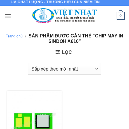
 IN CỦA CHẤT LƯỢNG - THƯƠNG HIỆU CỦA NIỀM TIN
Bỏ
qua
0
nội
dung
/
SẢN PHẨM ĐƯỢC GẮN THẺ “CHIP MAY IN
Trang chủ
SINDOH A610”
LỌC