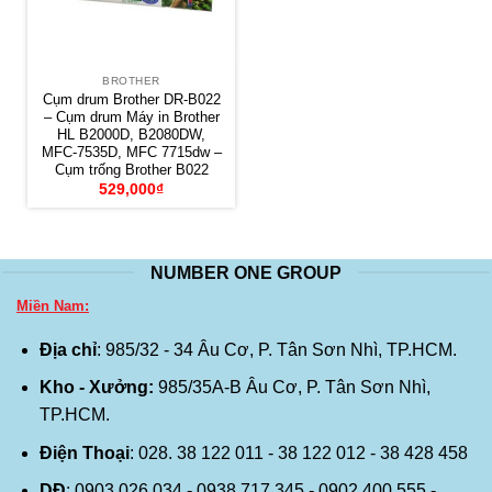
BROTHER
Cụm drum Brother DR-B022
– Cụm drum Máy in Brother
HL B2000D, B2080DW,
MFC-7535D, MFC 7715dw –
Cụm trống Brother B022
529,000
₫
NUMBER ONE GROUP
Miền Nam:
Địa chỉ
: 985/32 - 34 Âu Cơ, P. Tân Sơn Nhì, TP.HCM.
Kho - Xưởng:
985/35A-B Âu Cơ, P. Tân Sơn Nhì,
TP.HCM.
Điện Thoại
: 028. 38 122 011 - 38 122 012 - 38 428 458
DĐ
: 0903 026 034 - 0938 717 345 - 0902 400 555 -