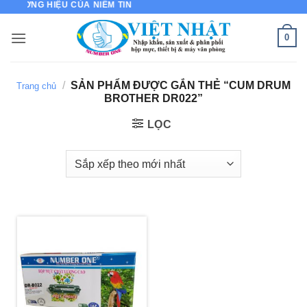
 THƯƠNG HIỆU CỦA NIỀM TIN
Bỏ
qua
0
nội
dung
/
SẢN PHẨM ĐƯỢC GẮN THẺ “CUM DRUM
Trang chủ
BROTHER DR022”
LỌC