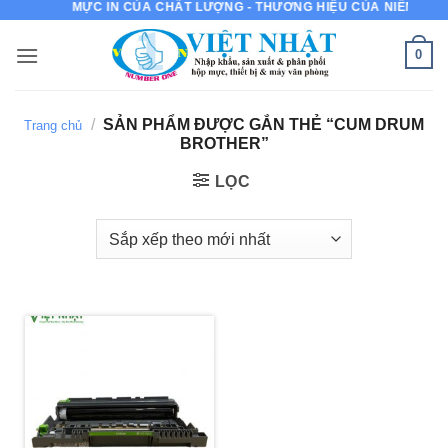
MỰC IN CỦA CHẤT LƯỢNG - THƯƠNG HIỆU CỦA NIỀM TIN
Bỏ
qua
0
nội
dung
/
SẢN PHẨM ĐƯỢC GẮN THẺ “CUM DRUM
Trang chủ
BROTHER”
LỌC