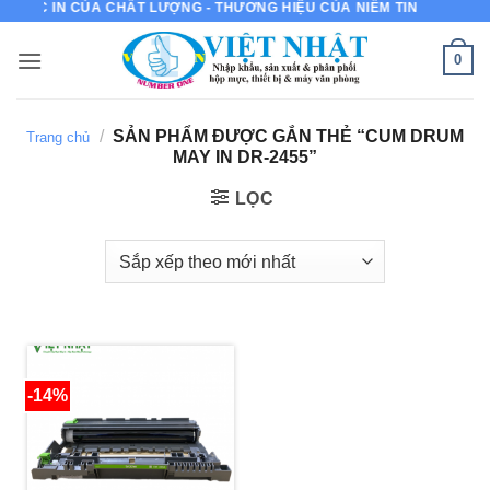
MỰC IN CỦA CHẤT LƯỢNG - THƯƠNG HIỆU CỦA NIỀM TIN
Bỏ
qua
0
nội
dung
/
SẢN PHẨM ĐƯỢC GẮN THẺ “CUM DRUM
Trang chủ
MAY IN DR-2455”
LỌC
-14%