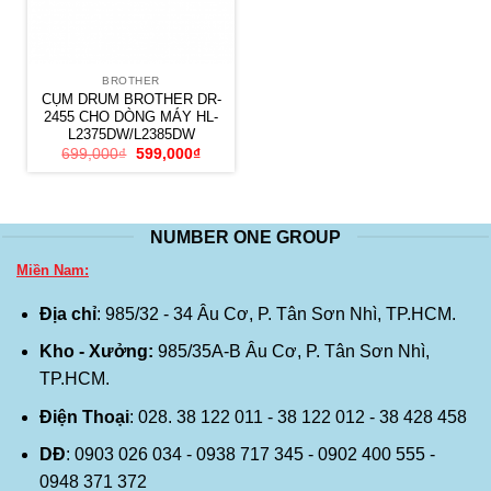
BROTHER
CỤM DRUM BROTHER DR-
2455 CHO DÒNG MÁY HL-
L2375DW/L2385DW
Giá
Giá
699,000
₫
599,000
₫
gốc
hiện
là:
tại
699,000₫.
là:
599,000₫.
NUMBER ONE GROUP
Miền Nam:
Địa chỉ
: 985/32 - 34 Âu Cơ, P. Tân Sơn Nhì, TP.HCM.
Kho - Xưởng:
985/35A-B Âu Cơ, P. Tân Sơn Nhì,
TP.HCM.
Điện Thoại
: 028. 38 122 011 - 38 122 012 - 38 428 458
DĐ
: 0903 026 034 - 0938 717 345 - 0902 400 555 -
0948 371 372