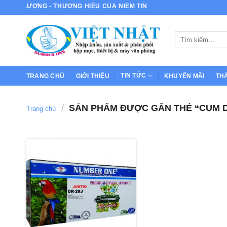
Bỏ
ẤT LƯỢNG - THƯƠNG HIỆU CỦA NIỀM TIN
qua
nội
Tìm
dung
kiếm:
TIN TỨC
TRANG CHỦ
GIỚI THIỆU
KHUYẾN MÃI
TH
/
SẢN PHẨM ĐƯỢC GẮN THẺ “CUM DR
Trang chủ