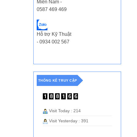
Miền Nam -
0587 469 469
Hỗ trợ Kỹ Thuật
- 0934 002 567
THỐNG KÊ TRUY CẬP
Visit Today : 214
Visit Yesterday : 391