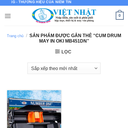
LƯỢNG - THƯƠNG HIỆU CỦA NIỀM TIN
Bỏ
qua
0
nội
dung
/
SẢN PHẨM ĐƯỢC GẮN THẺ “CUM DRUM
Trang chủ
MAY IN OKI MB451DN”
LỌC