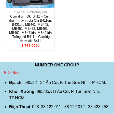
CỤM DRUM (TRỐNG) OKI
Cụm drum Oki B411 – Cụm
drum máy in oki Oki B411dn,
B431dn, MB441, MB442,
MB451, MB452, MB461,
MB462, MB471dn, MB491dn
– Trống oki B411 – Cartridge
drum oki B411
1,779,000
₫
NUMBER ONE GROUP
Miền Nam:
Địa chỉ
: 985/32 - 34 Âu Cơ, P. Tân Sơn Nhì, TP.HCM.
Kho - Xưởng:
985/35A-B Âu Cơ, P. Tân Sơn Nhì,
TP.HCM.
Điện Thoại
: 028. 38 122 011 - 38 122 012 - 38 428 458