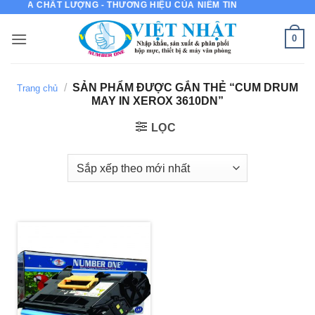
N CỦA CHẤT LƯỢNG - THƯƠNG HIỆU CỦA NIỀM TIN
Bỏ
qua
0
nội
dung
/
SẢN PHẨM ĐƯỢC GẮN THẺ “CUM DRUM
Trang chủ
MAY IN XEROX 3610DN”
LỌC