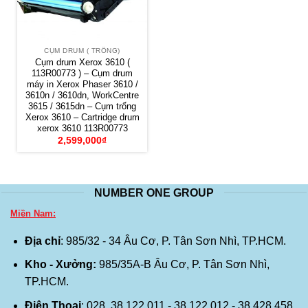
CỤM DRUM ( TRỐNG)
Cụm drum Xerox 3610 (
113R00773 ) – Cụm drum
máy in Xerox Phaser 3610 /
3610n / 3610dn, WorkCentre
3615 / 3615dn – Cụm trống
Xerox 3610 – Cartridge drum
xerox 3610 113R00773
2,599,000
₫
NUMBER ONE GROUP
Miền Nam:
Địa chỉ
: 985/32 - 34 Âu Cơ, P. Tân Sơn Nhì, TP.HCM.
Kho - Xưởng:
985/35A-B Âu Cơ, P. Tân Sơn Nhì,
TP.HCM.
Điện Thoại
: 028. 38 122 011 - 38 122 012 - 38 428 458