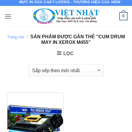
MỰC IN CỦA CHẤT LƯỢNG - THƯƠNG HIỆU CỦA NIỀM TIN
Bỏ
qua
0
nội
dung
/
SẢN PHẨM ĐƯỢC GẮN THẺ “CUM DRUM
Trang chủ
MAY IN XEROX M455”
LỌC