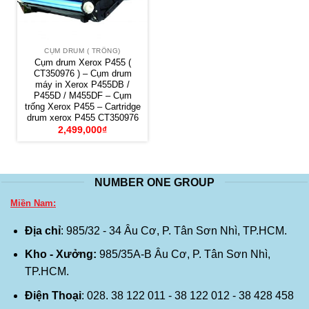
CỤM DRUM ( TRỐNG)
Cụm drum Xerox P455 (
CT350976 ) – Cụm drum
máy in Xerox P455DB /
P455D / M455DF – Cụm
trống Xerox P455 – Cartridge
drum xerox P455 CT350976
2,499,000
₫
NUMBER ONE GROUP
Miền Nam:
Địa chỉ
: 985/32 - 34 Âu Cơ, P. Tân Sơn Nhì, TP.HCM.
Kho - Xưởng:
985/35A-B Âu Cơ, P. Tân Sơn Nhì,
TP.HCM.
Điện Thoại
: 028. 38 122 011 - 38 122 012 - 38 428 458