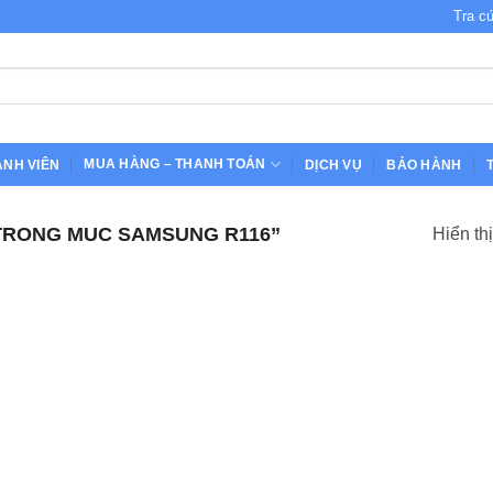
Tra c
MUA HÀNG – THANH TOÁN
ÀNH VIÊN
DỊCH VỤ
BẢO HÀNH
TRONG MUC SAMSUNG R116”
Hiển th