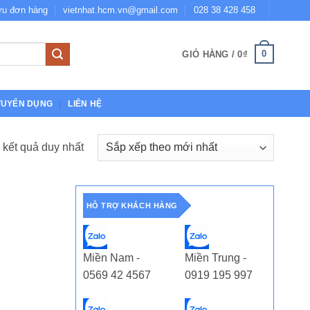
ứu đơn hàng
vietnhat.hcm.vn@gmail.com
028 38 428 458
0
GIỎ HÀNG /
0
₫
TUYỂN DỤNG
LIÊN HỆ
ị kết quả duy nhất
HỖ TRỢ KHÁCH HÀNG
Miền Nam -
Miền Trung -
0569 42 4567
0919 195 997