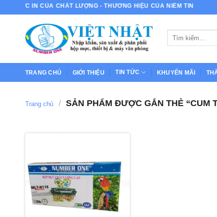
Bỏ
MỰC IN CỦA CHẤT LƯỢNG - THƯƠNG HIỆU CỦA NIỀM TIN
qua
nội
Tìm
dung
kiếm:
TIN TỨC
TRANG CHỦ
GIỚI THIỆU
KHUYẾN MÃI
TH
/
SẢN PHẨM ĐƯỢC GẮN THẺ “CUM 
Trang chủ