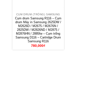
CỤM DRUM (TRỐNG) SAMSUNG
Cụm drum Samsung R116 – Cụm
drum Máy in Samsung 2625DW /
M2626D / M2675 / M2676N /
2825DW / M2826ND / M2875 /
M2876HN / 2885fw – Cụm trống
Samsung D116 – Cartridge Drum
Samsung R116
780,000
₫