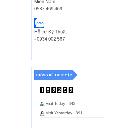
Miền Nam -
0587 469 469
Hỗ trợ Kỹ Thuật
- 0934 002 567
THỐNG KÊ TRUY CẬP
Visit Today : 343
Visit Yesterday : 391