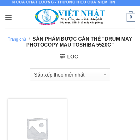
MỰC IN CỦA CHẤT LƯỢNG - THƯƠNG HIỆU CỦA NIỀM TIN
Bỏ
qua
0
nội
dung
/
SẢN PHẨM ĐƯỢC GẮN THẺ “DRUM MAY
Trang chủ
PHOTOCOPY MAU TOSHIBA 5520C”
LỌC