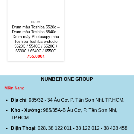
DRUM
Drum màu Toshiba 5520c –
Drum màu Toshiba 5540c –
Drum máy Photocopy màu
Toshiba Toshiba e-studio
5520C / 5540C / 6520C /
6530C / 6540C / 6550C
755,000
₫
NUMBER ONE GROUP
Miền Nam:
Địa chỉ
: 985/32 - 34 Âu Cơ, P. Tân Sơn Nhì, TP.HCM.
Kho - Xưởng:
985/35A-B Âu Cơ, P. Tân Sơn Nhì,
TP.HCM.
Điện Thoại
: 028. 38 122 011 - 38 122 012 - 38 428 458