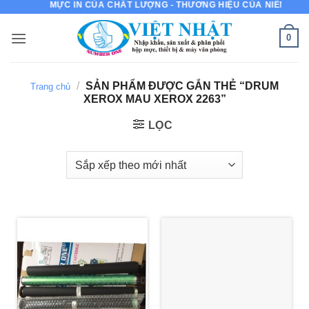
MỰC IN CỦA CHẤT LƯỢNG - THƯƠNG HIỆU CỦA NIỀM TIN
Bỏ
qua
0
nội
dung
/
SẢN PHẨM ĐƯỢC GẮN THẺ “DRUM
Trang chủ
XEROX MAU XEROX 2263”
LỌC