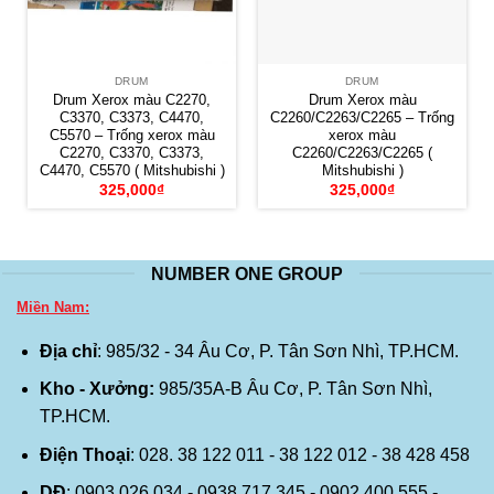
DRUM
DRUM
Drum Xerox màu C2270,
Drum Xerox màu
C3370, C3373, C4470,
C2260/C2263/C2265 – Trống
C5570 – Trống xerox màu
xerox màu
C2270, C3370, C3373,
C2260/C2263/C2265 (
C4470, C5570 ( Mitshubishi )
Mitshubishi )
325,000
₫
325,000
₫
NUMBER ONE GROUP
Miền Nam:
Địa chỉ
: 985/32 - 34 Âu Cơ, P. Tân Sơn Nhì, TP.HCM.
Kho - Xưởng:
985/35A-B Âu Cơ, P. Tân Sơn Nhì,
TP.HCM.
Điện Thoại
: 028. 38 122 011 - 38 122 012 - 38 428 458
DĐ
: 0903 026 034 - 0938 717 345 - 0902 400 555 -