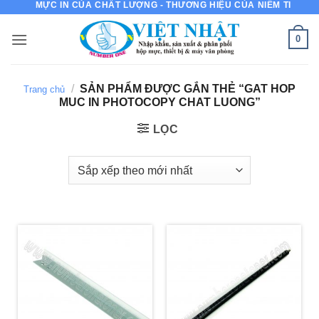
MỰC IN CỦA CHẤT LƯỢNG - THƯƠNG HIỆU CỦA NIỀM TIN
Bỏ
qua
0
nội
dung
/
SẢN PHẨM ĐƯỢC GẮN THẺ “GAT HOP
Trang chủ
MUC IN PHOTOCOPY CHAT LUONG”
LỌC