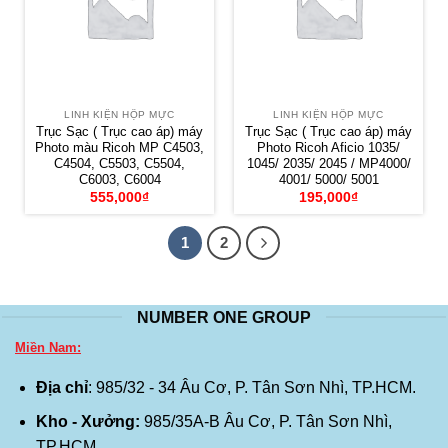
LINH KIỆN HỘP MỰC
LINH KIỆN HỘP MỰC
Trục Sạc ( Trục cao áp) máy
Trục Sạc ( Trục cao áp) máy
Photo màu Ricoh MP C4503,
Photo Ricoh Aficio 1035/
C4504, C5503, C5504,
1045/ 2035/ 2045 / MP4000/
C6003, C6004
4001/ 5000/ 5001
555,000
₫
195,000
₫
1
2
NUMBER ONE GROUP
Miền Nam:
Địa chỉ
: 985/32 - 34 Âu Cơ, P. Tân Sơn Nhì, TP.HCM.
Kho - Xưởng:
985/35A-B Âu Cơ, P. Tân Sơn Nhì,
TP.HCM.