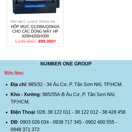
HỘP MỰC LASER TRẮNG ĐEN HP
HỘP MỰC Q1338A/Q5942A
CHO CÁC DÒNG MÁY HP
4200/4250/4300
Giá
Giá
1,199,000
₫
899,000
₫
gốc
hiện
là:
tại
1,199,000₫.
là:
899,000₫.
NUMBER ONE GROUP
Miền Nam:
Địa chỉ
: 985/32 - 34 Âu Cơ, P. Tân Sơn Nhì, TP.HCM.
Kho - Xưởng:
985/35A-B Âu Cơ, P. Tân Sơn Nhì,
TP.HCM.
Điện Thoại
: 028. 38 122 011 - 38 122 012 - 38 428 458
DĐ
: 0903 026 034 - 0938 717 345 - 0902 400 555 -
0948 371 372