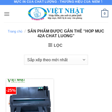
MỰC IN CỦA CHẤT LƯỢNG - THƯƠNG HIỆU CỦA NIỀM TIN
Bỏ
qua
0
nội
dung
/
SẢN PHẨM ĐƯỢC GẮN THẺ “HOP MUC
Trang chủ
42A CHAT LUONG”
LỌC
-25%