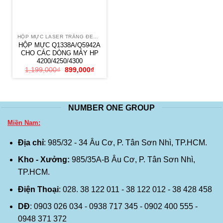
HỘP MỰC LASER TRẮNG ĐEN HP
HỘP MỰC Q1338A/Q5942A
CHO CÁC DÒNG MÁY HP
4200/4250/4300
Giá
Giá
1,199,000
₫
899,000
₫
gốc
hiện
là:
tại
1,199,000₫.
là:
899,000₫.
NUMBER ONE GROUP
Miền Nam:
Địa chỉ
: 985/32 - 34 Âu Cơ, P. Tân Sơn Nhì, TP.HCM.
Kho - Xưởng:
985/35A-B Âu Cơ, P. Tân Sơn Nhì,
TP.HCM.
Điện Thoại
: 028. 38 122 011 - 38 122 012 - 38 428 458
DĐ
: 0903 026 034 - 0938 717 345 - 0902 400 555 -
0948 371 372