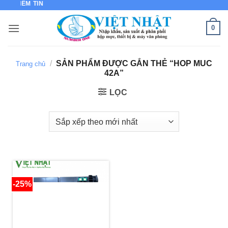
ỦA NIỀM TIN
Bỏ
qua
0
nội
dung
/
SẢN PHẨM ĐƯỢC GẮN THẺ “HOP MUC
Trang chủ
42A”
LỌC
-25%