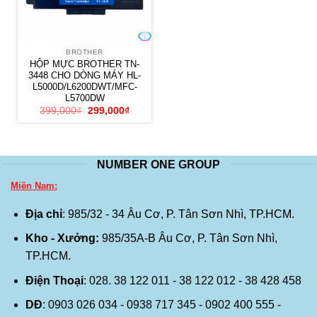
BROTHER
HỘP MỰC BROTHER TN-
3448 CHO DÒNG MÁY HL-
L5000D/L6200DWT/MFC-
L5700DW
Giá
Giá
399,000
₫
299,000
₫
gốc
hiện
là:
tại
399,000₫.
là:
299,000₫.
NUMBER ONE GROUP
Miền Nam:
Địa chỉ
: 985/32 - 34 Âu Cơ, P. Tân Sơn Nhì, TP.HCM.
Kho - Xưởng:
985/35A-B Âu Cơ, P. Tân Sơn Nhì,
TP.HCM.
Điện Thoại
: 028. 38 122 011 - 38 122 012 - 38 428 458
DĐ
: 0903 026 034 - 0938 717 345 - 0902 400 555 -