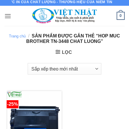
MỰC IN CỦA CHẤT LƯỢNG - THƯƠNG HIỆU CỦA NIỀM TIN
Bỏ
qua
0
nội
dung
/
SẢN PHẨM ĐƯỢC GẮN THẺ “HOP MUC
Trang chủ
BROTHER TN-3448 CHAT LUONG”
LỌC
-25%