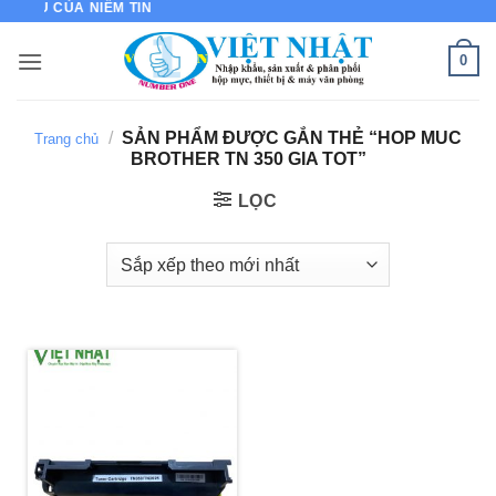
 HIỆU CỦA NIỀM TIN
Bỏ
qua
0
nội
dung
/
SẢN PHẨM ĐƯỢC GẮN THẺ “HOP MUC
Trang chủ
BROTHER TN 350 GIA TOT”
LỌC