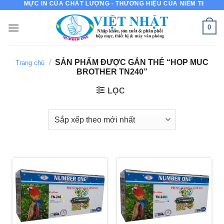
MỰC IN CỦA CHẤT LƯỢNG - THƯƠNG HIỆU CỦA NIỀM TIN
Bỏ
qua
0
nội
dung
/
SẢN PHẨM ĐƯỢC GẮN THẺ “HOP MUC
Trang chủ
BROTHER TN240”
LỌC