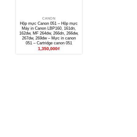
CANON
Hộp mực Canon 051 – Hộp mực
Máy in Canon LBP160, 161dn,
162dw, MF 264dw, 266dn, 266dw,
267dw, 269dw – Mực in canon
051 – Cartridge canon 051
1,350,000
₫