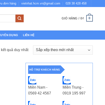
ứu đơn hàng
vietnhat.hcm.vn@gmail.com
028 38 428 458
0
GIỎ HÀNG /
0
₫
TUYỂN DỤNG
LIÊN HỆ
ị kết quả duy nhất
HỖ TRỢ KHÁCH HÀNG
Miền Nam -
Miền Trung -
0569 42 4567
0919 195 997