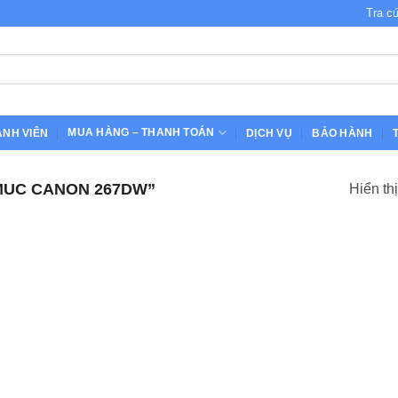
Tra c
MUA HÀNG – THANH TOÁN
ÀNH VIÊN
DỊCH VỤ
BẢO HÀNH
MUC CANON 267DW”
Hiển th