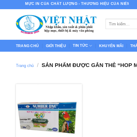
Bỏ
MỰC IN CỦA CHẤT LƯỢNG - THƯƠNG HIỆU CỦA NIỀM TIN
qua
nội
Tìm
dung
kiếm:
TIN TỨC
TRANG CHỦ
GIỚI THIỆU
KHUYẾN MÃI
TH
/
SẢN PHẨM ĐƯỢC GẮN THẺ “HOP 
Trang chủ