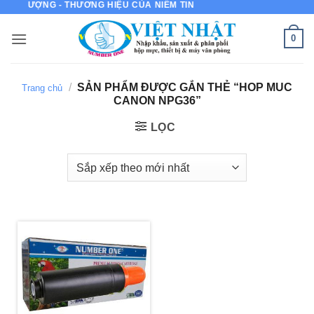
HẤT LƯỢNG - THƯƠNG HIỆU CỦA NIỀM TIN
Bỏ
qua
0
nội
dung
/
SẢN PHẨM ĐƯỢC GẮN THẺ “HOP MUC
Trang chủ
CANON NPG36”
LỌC