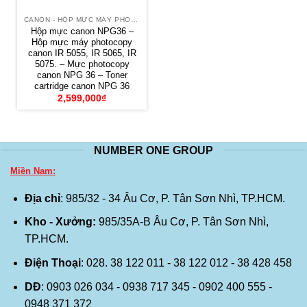
CANON - HỘP MỰC MÁY PHOTOCOPY
Hộp mực canon NPG36 –
Hộp mực máy photocopy
canon IR 5055, IR 5065, IR
5075. – Mực photocopy
canon NPG 36 – Toner
cartridge canon NPG 36
2,599,000
₫
NUMBER ONE GROUP
Miền Nam:
Địa chỉ
: 985/32 - 34 Âu Cơ, P. Tân Sơn Nhì, TP.HCM.
Kho - Xưởng:
985/35A-B Âu Cơ, P. Tân Sơn Nhì,
TP.HCM.
Điện Thoại
: 028. 38 122 011 - 38 122 012 - 38 428 458
DĐ
: 0903 026 034 - 0938 717 345 - 0902 400 555 -
0948 371 372