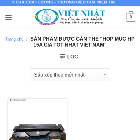
MỰC IN CỦA CHẤT LƯỢNG - THƯƠNG HIỆU CỦA NIỀM TIN
Bỏ
qua
0
nội
dung
/
SẢN PHẨM ĐƯỢC GẮN THẺ “HOP MUC HP
Trang chủ
15A GIA TOT NHAT VIET NAM”
LỌC