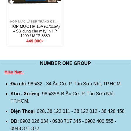
HỘP MỰC LASER TRẮNG ĐEN HP
HỘP MỰC HP 15A (C7115A)
– Sử dụng cho máy in HP
1200 / MFP 3380
449,000
₫
NUMBER ONE GROUP
Miền Nam:
Địa chỉ
: 985/32 - 34 Âu Cơ, P. Tân Sơn Nhì, TP.HCM.
Kho - Xưởng:
985/35A-B Âu Cơ, P. Tân Sơn Nhì,
TP.HCM.
Điện Thoại
: 028. 38 122 011 - 38 122 012 - 38 428 458
DĐ
: 0903 026 034 - 0938 717 345 - 0902 400 555 -
0948 371 372