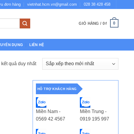
ứu đơn hàng
vietnhat.hcm.vn@gmail.com
028 38 428 458
0
GIỎ HÀNG /
0
₫
TUYỂN DỤNG
LIÊN HỆ
ị kết quả duy nhất
HỖ TRỢ KHÁCH HÀNG
Miền Nam -
Miền Trung -
0569 42 4567
0919 195 997