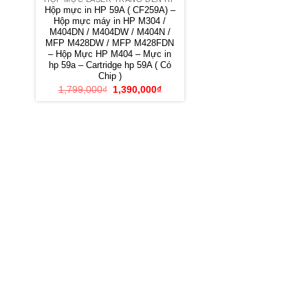
Hộp mực in HP 59A ( CF259A) –
Hộp mực máy in HP M304 /
M404DN / M404DW / M404N /
MFP M428DW / MFP M428FDN
– Hộp Mực HP M404 – Mực in
hp 59a – Cartridge hp 59A ( Có
Chip )
Giá
Giá
1,799,000
₫
1,390,000
₫
gốc
hiện
là:
tại
1,799,000₫.
là:
1,390,000₫.