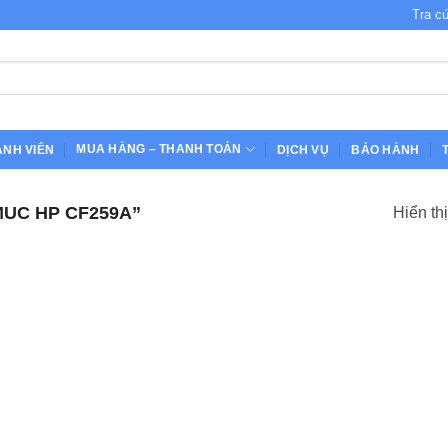
Tra c
MUA HÀNG – THANH TOÁN
ÀNH VIÊN
DỊCH VỤ
BẢO HÀNH
UC HP CF259A”
Hiển th