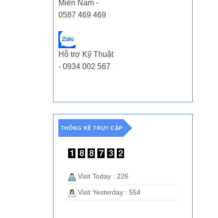
Miền Nam -
0587 469 469
Hỗ trợ Kỹ Thuật
- 0934 002 567
THỐNG KÊ TRUY CẬP
Visit Today : 226
Visit Yesterday : 554