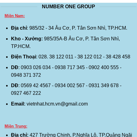
NUMBER ONE GROUP
Miền Nam:
Địa chỉ
: 985/32 - 34 Âu Cơ, P. Tân Sơn Nhì, TP.HCM.
Kho - Xưởng:
985/35A-B Âu Cơ, P. Tân Sơn Nhì,
TP.HCM.
Điện Thoại
: 028. 38 122 011 - 38 122 012 - 38 428 458
DĐ
: 0903 026 034 - 0938 717 345 - 0902 400 555 -
0948 371 372
DĐ
: 0569 42 4567 - 0934 002 567 - 0931 349 678 -
0927 467 222
Email:
vietnhat.hcm.vn@gmail.com
Miền Trung:
Địa chỉ:
427 Trường Chinh, P.Nghĩa Lộ, TP.Quảng Ngãi