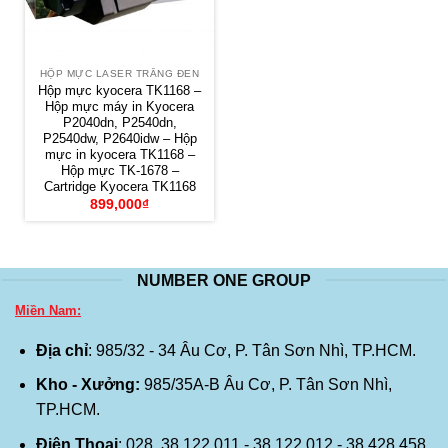
HỘP MỰC LASER TRẮNG ĐEN
Hộp mực kyocera TK1168 –
Hộp mực máy in Kyocera
P2040dn, P2540dn,
P2540dw, P2640idw – Hộp
mực in kyocera TK1168 –
Hộp mực TK-1678 –
Cartridge Kyocera TK1168
899,000
₫
NUMBER ONE GROUP
Miền Nam:
Địa chỉ
: 985/32 - 34 Âu Cơ, P. Tân Sơn Nhì, TP.HCM.
Kho - Xưởng:
985/35A-B Âu Cơ, P. Tân Sơn Nhì,
TP.HCM.
Điện Thoại
: 028. 38 122 011 - 38 122 012 - 38 428 458