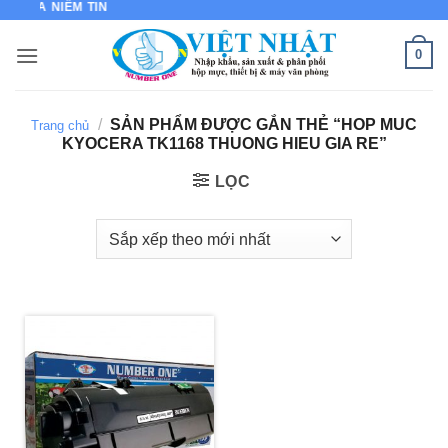
U CỦA NIỀM TIN
Bỏ
qua
0
nội
dung
/
SẢN PHẨM ĐƯỢC GẮN THẺ “HOP MUC
Trang chủ
KYOCERA TK1168 THUONG HIEU GIA RE”
LỌC