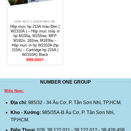
HỘP MỰC LASER MÀU HP
Hộp mực hp 215A màu Đen (
W2310A ) – Hộp mực máy in
hp M155a, M155nw, MFP
M182n, 182nw, M183fw –
Hộp mực in hp W2310A (hp
215A) – Cartridge hp 215A (
W2310A) Black
999,000
₫
NUMBER ONE GROUP
Miền Nam:
Địa chỉ
: 985/32 - 34 Âu Cơ, P. Tân Sơn Nhì, TP.HCM.
Kho - Xưởng:
985/35A-B Âu Cơ, P. Tân Sơn Nhì,
TP.HCM.
Điện Thoại
: 028. 38 122 011 - 38 122 012 - 38 428 458