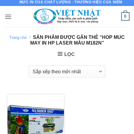
MỰC IN CỦA CHẤT LƯỢNG - THƯƠNG HIỆU CỦA NIỀM TIN
Bỏ
qua
0
nội
dung
/
SẢN PHẨM ĐƯỢC GẮN THẺ “HOP MUC
Trang chủ
MAY IN HP LASER MÀU M182N”
LỌC