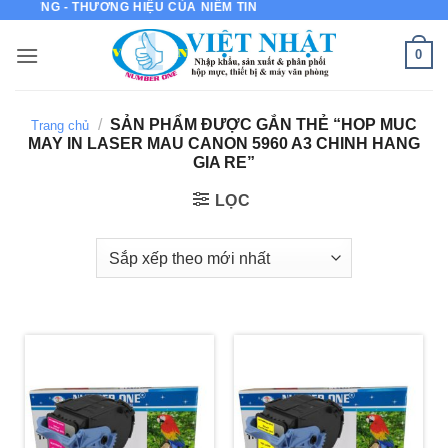
 LƯỢNG - THƯƠNG HIỆU CỦA NIỀM TIN
Bỏ
qua
0
nội
dung
/
SẢN PHẨM ĐƯỢC GẮN THẺ “HOP MUC
Trang chủ
MAY IN LASER MAU CANON 5960 A3 CHINH HANG
GIA RE”
LỌC