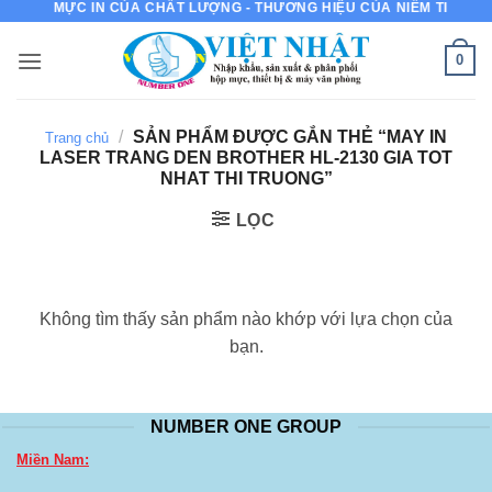
MỰC IN CỦA CHẤT LƯỢNG - THƯƠNG HIỆU CỦA NIỀM TIN
Bỏ
qua
0
nội
dung
/
SẢN PHẨM ĐƯỢC GẮN THẺ “MAY IN
Trang chủ
LASER TRANG DEN BROTHER HL-2130 GIA TOT
NHAT THI TRUONG”
LỌC
Không tìm thấy sản phẩm nào khớp với lựa chọn của
bạn.
NUMBER ONE GROUP
Miền Nam: