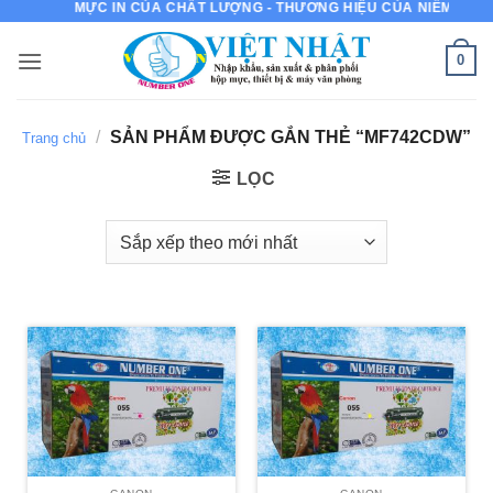
MỰC IN CỦA CHẤT LƯỢNG - THƯƠNG HIỆU CỦA NIỀM TIN
Bỏ
qua
0
nội
dung
/
SẢN PHẨM ĐƯỢC GẮN THẺ “MF742CDW”
Trang chủ
LỌC