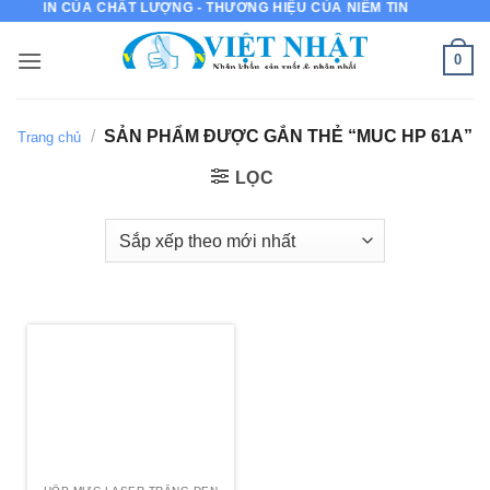
MỰC IN CỦA CHẤT LƯỢNG - THƯƠNG HIỆU CỦA NIỀM TIN
Bỏ
qua
0
nội
dung
/
SẢN PHẨM ĐƯỢC GẮN THẺ “MUC HP 61A”
Trang chủ
LỌC