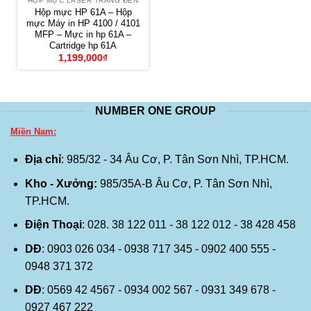
HỘP MỰC LASER TRẮNG ĐEN
Hộp mực HP 61A – Hộp
mực Máy in HP 4100 / 4101
MFP – Mực in hp 61A –
Cartridge hp 61A
1,199,000
₫
NUMBER ONE GROUP
Miền Nam:
Địa chỉ
: 985/32 - 34 Âu Cơ, P. Tân Sơn Nhì, TP.HCM.
Kho - Xưởng:
985/35A-B Âu Cơ, P. Tân Sơn Nhì,
TP.HCM.
Điện Thoại
: 028. 38 122 011 - 38 122 012 - 38 428 458
DĐ
: 0903 026 034 - 0938 717 345 - 0902 400 555 -
0948 371 372
DĐ
: 0569 42 4567 - 0934 002 567 - 0931 349 678 -
0927 467 222