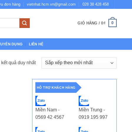
ứu đơn hàng
vietnhat.hcm.vn@gmail.com
028 38 428 458
0
GIỎ HÀNG /
0
₫
TUYỂN DỤNG
LIÊN HỆ
ị kết quả duy nhất
HỖ TRỢ KHÁCH HÀNG
Miền Nam -
Miền Trung -
0569 42 4567
0919 195 997