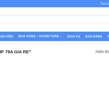
Tra c
MUA HÀNG – THANH TOÁN
ÀNH VIÊN
DỊCH VỤ
BẢO HÀNH
 79A GIA RE”
Hiển th