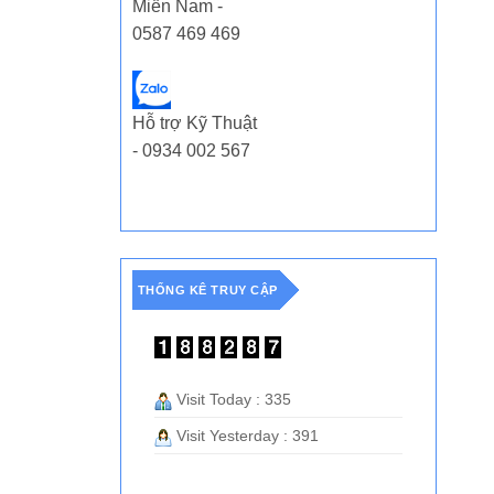
Miền Nam -
0587 469 469
Hỗ trợ Kỹ Thuật
- 0934 002 567
THỐNG KÊ TRUY CẬP
Visit Today : 335
Visit Yesterday : 391