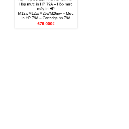
Hộp mực in HP 79A – Hộp mực
máy in HP
M12a/M12w/M26a/M26nw – Mực
in HP 79A – Cartridge hp 79A
679,000
₫